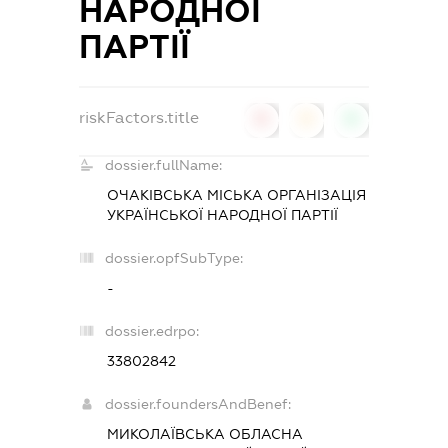
НАРОДНОЇ
ПАРТІЇ
riskFactors.title
0
0
0
dossier.fullName:
ОЧАКІВСЬКА МІСЬКА ОРГАНІЗАЦІЯ
УКРАЇНСЬКОЇ НАРОДНОЇ ПАРТІЇ
dossier.opfSubType:
-
dossier.edrpo:
33802842
dossier.foundersAndBenef:
МИКОЛАЇВСЬКА ОБЛАСНА