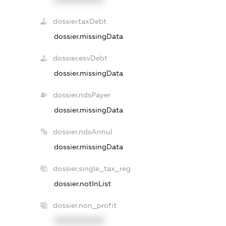
dossier.taxDebt
dossier.missingData
dossier.esvDebt
dossier.missingData
dossier.ndsPayer
dossier.missingData
dossier.ndsAnnul
dossier.missingData
dossier.single_tax_reg
dossier.notInList
dossier.non_profit
XXXXXXXXXX