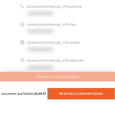
dossier.commercial_info.phone
XXXXXXXXXX
dossier.commercial_info.fax
XXXXXXXXXX
dossier.commercial_info.email
XXXXXXXXXX
dossier.commercial_info.website
XXXXXXXXXX
freemium.actualData
dossier.commercial_info.activity
XXXXXXXXXX
document.dueToDate
25.03.17
SEARCH.ONMONITORING
freemium.exampleText_1
freemium.exampleText_2