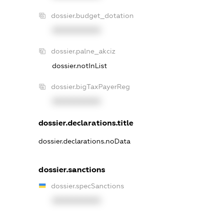
dossier.budget_dotation
XXXXXXXXXX
dossier.palne_akciz
dossier.notInList
dossier.bigTaxPayerReg
XXXXXXXXXX
dossier.declarations.title
dossier.declarations.noData
dossier.sanctions
dossier.specSanctions
XXXXXXXXXX