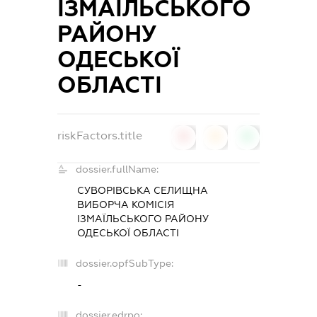
ІЗМАЇЛЬСЬКОГО
РАЙОНУ
ОДЕСЬКОЇ
ОБЛАСТІ
riskFactors.title
0
0
0
dossier.fullName:
СУВОРІВСЬКА СЕЛИЩНА
ВИБОРЧА КОМІСІЯ
ІЗМАЇЛЬСЬКОГО РАЙОНУ
ОДЕСЬКОЇ ОБЛАСТІ
dossier.opfSubType:
-
dossier.edrpo: