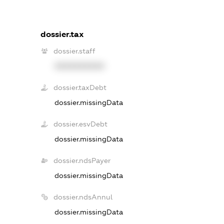
dossier.tax
dossier.staff
XXXXXXXXXX
dossier.taxDebt
dossier.missingData
dossier.esvDebt
dossier.missingData
dossier.ndsPayer
dossier.missingData
dossier.ndsAnnul
dossier.missingData