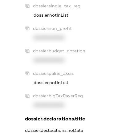
dossier.single_tax_reg
dossier.notInList
dossier.non_profit
XXXXXXXXXX
dossier.budget_dotation
XXXXXXXXXX
dossier.palne_akciz
dossier.notInList
dossier.bigTaxPayerReg
XXXXXXXXXX
dossier.declarations.title
dossier.declarations.noData