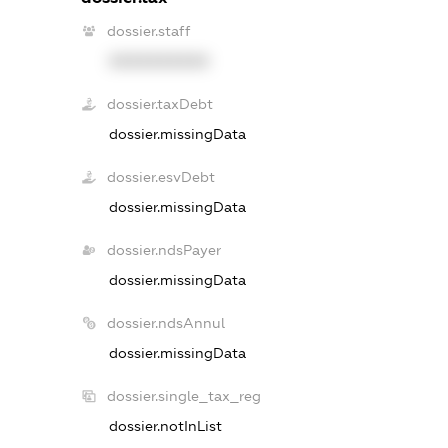
dossier.staff
XXXXXXXXXX
dossier.taxDebt
dossier.missingData
dossier.esvDebt
dossier.missingData
dossier.ndsPayer
dossier.missingData
dossier.ndsAnnul
dossier.missingData
dossier.single_tax_reg
dossier.notInList