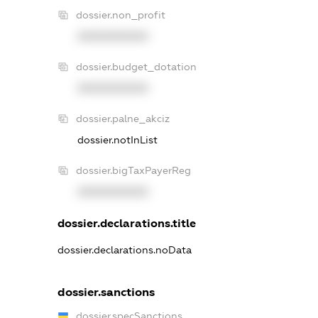
dossier.non_profit
XXXXXXXXXX
dossier.budget_dotation
XXXXXXXXXX
dossier.palne_akciz
dossier.notInList
dossier.bigTaxPayerReg
XXXXXXXXXX
dossier.declarations.title
dossier.declarations.noData
dossier.sanctions
dossier.specSanctions