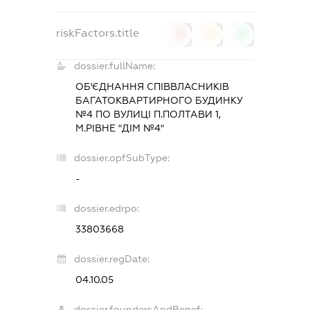
riskFactors.title
0
0
0
dossier.fullName:
ОБ'ЄДНАННЯ СПІВВЛАСНИКІВ
БАГАТОКВАРТИРНОГО БУДИНКУ
№4 ПО ВУЛИЦІ П.ПОЛТАВИ 1,
М.РІВНЕ "ДІМ №4"
dossier.opfSubType:
-
dossier.edrpo:
33803668
dossier.regDate:
04.10.05
dossier.foundersAndBenef: