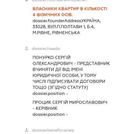
ВЛАСНИКИ КВАРТИР В КІЛЬКОСТІ
4 ФІЗИЧНИХ ОСІБ.
dossier.founderAddress
УКРАЇНА,
33028, ВУЛ.П.ПОЛТАВИ 1, Б.4,
М.РІВНЕ, РІВНЕНСЬКА
dossier.heads:
ПОНУРКО СЕРГІЙ
ОЛЕКСАНДРОВИЧ
-
ПРЕДСТАВНИК
ВЧИНЯТИ ДІЇ ВІД ІМЕНІ
ЮРИДИЧНОЇ ОСОБИ, У ТОМУ
ЧИСЛІ ПІДПИСУВАТИ ДОГОВОРИ
ТОЩО (ЗГІДНО СТАТУТУ)
dossier.position -
ПРОЦИК СЕРГІЙ МИРОСЛАВОВИЧ
-
КЕРІВНИК
dossier.position -
dossier.beneficiaries: