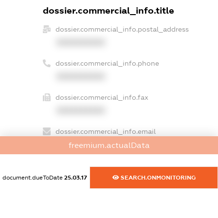
dossier.commercial_info.title
dossier.commercial_info.postal_address
XXXXXXXXXX
dossier.commercial_info.phone
XXXXXXXXXX
dossier.commercial_info.fax
XXXXXXXXXX
dossier.commercial_info.email
XXXXXXXXXX
freemium.actualData
dossier.commercial_info.website
document.dueToDate
25.03.17
SEARCH.ONMONITORING
XXXXXXXXXX
dossier.commercial_info.activity
XXXXXXXXXX