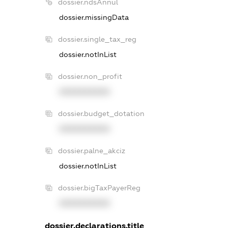
dossier.ndsAnnul
dossier.missingData
dossier.single_tax_reg
dossier.notInList
dossier.non_profit
XXXXXXXXXX
dossier.budget_dotation
XXXXXXXXXX
dossier.palne_akciz
dossier.notInList
dossier.bigTaxPayerReg
XXXXXXXXXX
dossier.declarations.title