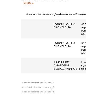
2016
dossier.declarations.pepName
dossier.declarations.personName
dossier.declaratio
ГАЛИЦЯ АЛІНА
Заробітна плата
ВАСИЛІВНА
отримана за
основним місцем
роботи
ГАЛИЦЯ АЛІНА
Заробітна плата
ВАСИЛІВНА
отримана за
основним місцем
роботи
ТКАЧЕНКО
Інше, виплати
АНАТОЛІЙ
відповідно до ЗУ
ВОЛОДИМИРОВИЧ
про вибори
dossier.declarations.license_1
dossier.declarations.license_2
dossier.declarations.license_3