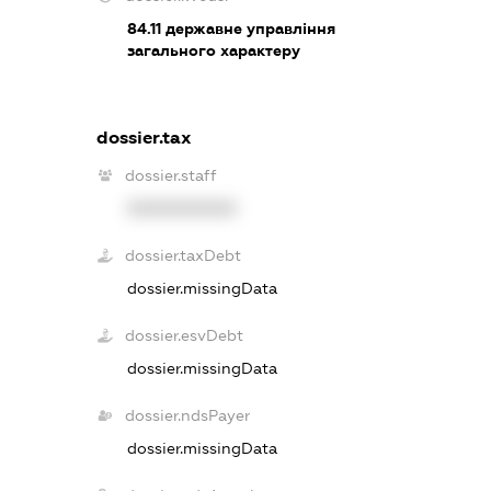
84.11
державне управління
загального характеру
dossier.tax
dossier.staff
XXXXXXXXXX
dossier.taxDebt
dossier.missingData
dossier.esvDebt
dossier.missingData
dossier.ndsPayer
dossier.missingData