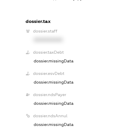
dossier.tax
dossier.staff
XXXXXXXXXX
dossier.taxDebt
dossier.missingData
dossier.esvDebt
dossier.missingData
dossier.ndsPayer
dossier.missingData
dossier.ndsAnnul
dossier.missingData