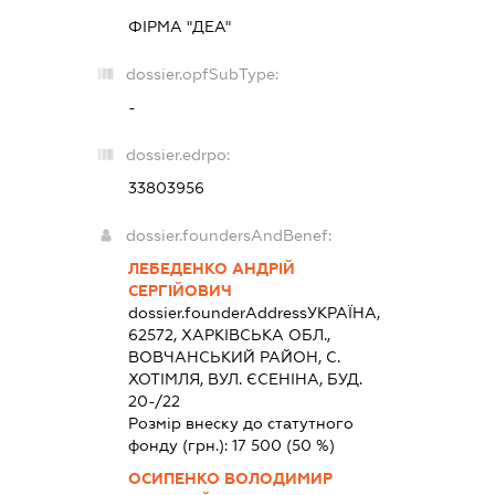
ФІРМА "ДЕА"
dossier.opfSubType:
-
dossier.edrpo:
33803956
dossier.foundersAndBenef:
ЛЕБЕДЕНКО АНДРІЙ
СЕРГІЙОВИЧ
dossier.founderAddress
УКРАЇНА,
62572, ХАРКIВСЬКА ОБЛ.,
ВОВЧАНСЬКИЙ РАЙОН, С.
ХОТІМЛЯ, ВУЛ. ЄСЕНІНА, БУД.
20-/22
Розмір внеску до статутного
фонду (грн.):
17 500
(50 %)
ОСИПЕНКО ВОЛОДИМИР