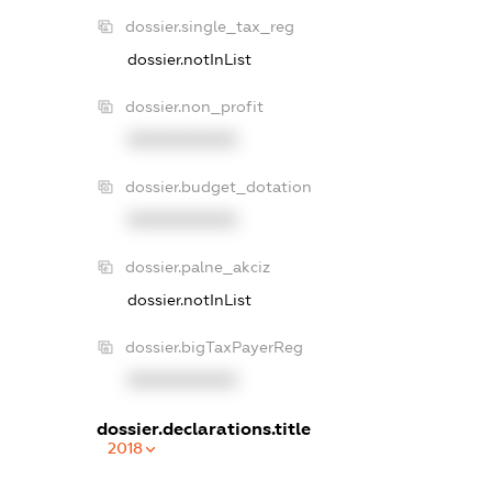
dossier.single_tax_reg
dossier.notInList
dossier.non_profit
XXXXXXXXXX
dossier.budget_dotation
XXXXXXXXXX
dossier.palne_akciz
dossier.notInList
dossier.bigTaxPayerReg
XXXXXXXXXX
dossier.declarations.title
2018