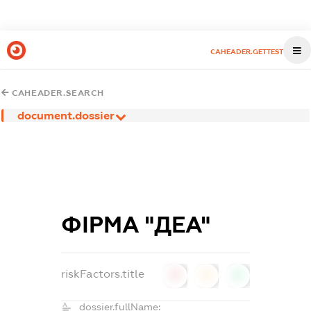
CAHEADER.GETTEST
CAHEADER.SEARCH
document.dossier
ФІРМА "ДЕА"
riskFactors.title
0
0
0
dossier.fullName: