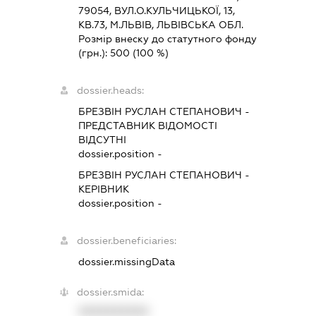
79054, ВУЛ.О.КУЛЬЧИЦЬКОЇ, 13,
КВ.73, М.ЛЬВІВ, ЛЬВІВСЬКА ОБЛ.
Розмір внеску до статутного фонду
(грн.):
500
(100 %)
dossier.heads:
БРЕЗВІН РУСЛАН СТЕПАНОВИЧ
-
ПРЕДСТАВНИК
ВІДОМОСТІ
ВІДСУТНІ
dossier.position -
БРЕЗВІН РУСЛАН СТЕПАНОВИЧ
-
КЕРІВНИК
dossier.position -
dossier.beneficiaries:
dossier.missingData
dossier.smida:
XXXXXXXXXX