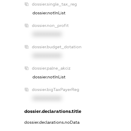
dossier.single_tax_reg
dossier.notInList
dossier.non_profit
XXXXXXXXXX
dossier.budget_dotation
XXXXXXXXXX
dossier.palne_akciz
dossier.notInList
dossier.bigTaxPayerReg
XXXXXXXXXX
dossier.declarations.title
dossier.declarations.noData