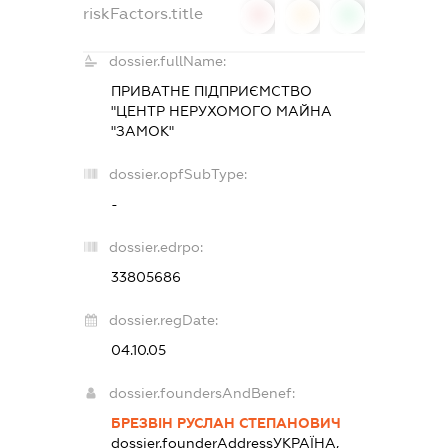
riskFactors.title
0
0
0
dossier.fullName:
ПРИВАТНЕ ПІДПРИЄМСТВО
"ЦЕНТР НЕРУХОМОГО МАЙНА
"ЗАМОК"
dossier.opfSubType:
-
dossier.edrpo:
33805686
dossier.regDate:
04.10.05
dossier.foundersAndBenef:
БРЕЗВІН РУСЛАН СТЕПАНОВИЧ
dossier.founderAddress
УКРАЇНА,