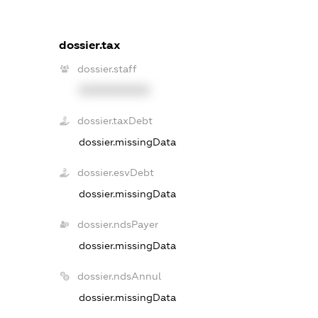
dossier.tax
dossier.staff
XXXXXXXXXX
dossier.taxDebt
dossier.missingData
dossier.esvDebt
dossier.missingData
dossier.ndsPayer
dossier.missingData
dossier.ndsAnnul
dossier.missingData