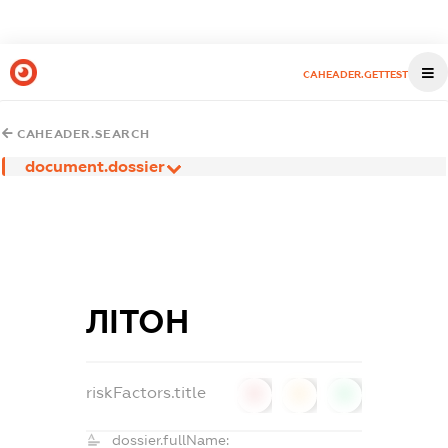
CAHEADER.GETTEST
CAHEADER.SEARCH
document.dossier
ЛІТОН
riskFactors.title
0
0
0
dossier.fullName: