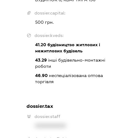
dossier.capital:
500 грн.
dossier.kveds:
41.20
будівництво житлових і
нежитлових будівель
43.29
інші будівельно-монтажні
роботи
46.90
неспеціалізована оптова
торгівля
dossier.tax
dossier.staff
XXXXXXXXXX