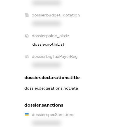
XXXXXXXXXX
dossier.budget_dotation
XXXXXXXXXX
dossier.palne_akciz
dossier.notInList
dossier.bigTaxPayerReg
XXXXXXXXXX
dossier.declarations.title
dossier.declarations.noData
dossier.sanctions
dossier.specSanctions
XXXXXXXXXX