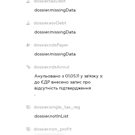
dossier.taxDebt
dossier.missingData
dossier.esvDebt
dossier.missingData
dossier.ndsPayer
dossier.missingData
dossier.ndsAnnul
Анульовано з 01.05.11 у зв'язку з:
до ЄДР внесено запис про
вiдсутнiсть пiдтвердження
.
dossier.single_tax_reg
dossier.notInList
dossier.non_profit