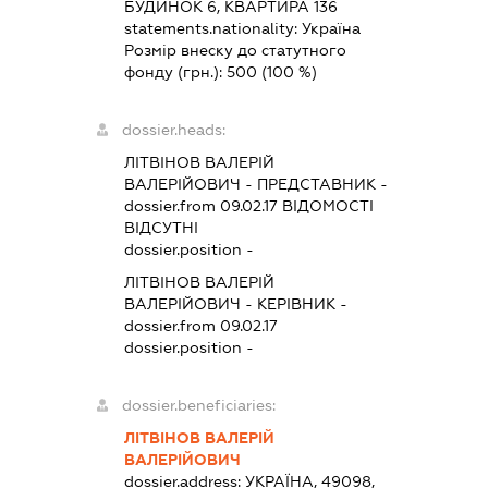
БУДИНОК 6, КВАРТИРА 136
statements.nationality:
Україна
Розмір внеску до статутного
фонду (грн.):
500
(100 %)
dossier.heads:
ЛІТВІНОВ ВАЛЕРІЙ
ВАЛЕРІЙОВИЧ
-
ПРЕДСТАВНИК
-
dossier.from 09.02.17
ВІДОМОСТІ
ВІДСУТНІ
dossier.position -
ЛІТВІНОВ ВАЛЕРІЙ
ВАЛЕРІЙОВИЧ
-
КЕРІВНИК
-
dossier.from 09.02.17
dossier.position -
dossier.beneficiaries:
ЛІТВІНОВ ВАЛЕРІЙ
ВАЛЕРІЙОВИЧ
dossier.address:
УКРАЇНА, 49098,