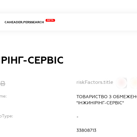
BETA
CAHEADER.PERSSEARCH
РІНГ-СЕРВІС
riskFactors.title
0
ame:
ТОВАРИСТВО З ОБМЕЖЕН
"ІНЖИНІРІНГ-СЕРВІС"
bType:
-
33808713