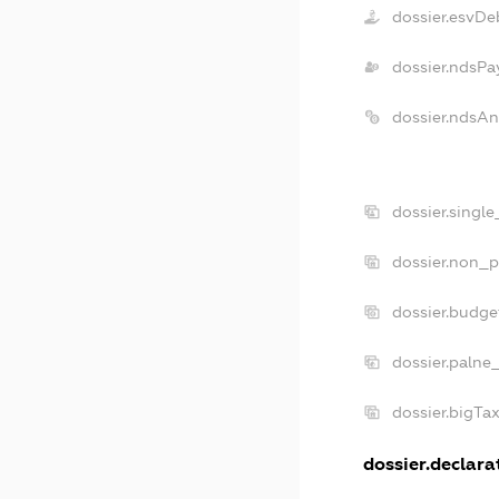
dossier.esvDe
dossier.ndsPa
dossier.ndsAn
dossier.singl
dossier.non_p
dossier.budge
dossier.palne
dossier.bigTa
dossier.declarat