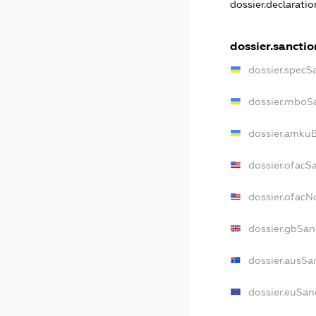
dossier.declarati
dossier.sanctio
dossier.specS
dossier.rnboS
dossier.amkuB
dossier.ofacS
dossier.ofac
dossier.gbSan
dossier.ausSa
dossier.euSan