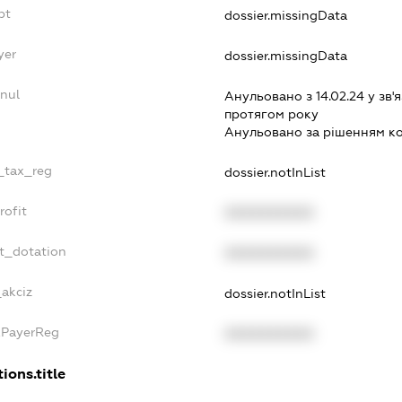
bt
dossier.missingData
yer
dossier.missingData
nul
Анульовано з 14.02.24 у зв'я
протягом року
Анульовано за рiшенням к
e_tax_reg
dossier.notInList
rofit
XXXXXXXXXX
t_dotation
XXXXXXXXXX
_akciz
dossier.notInList
xPayerReg
XXXXXXXXXX
ions.title