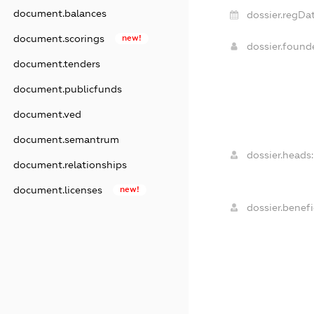
document.balances
dossier.regDat
document.scorings
new!
dossier.foun
document.tenders
document.publicfunds
document.ved
document.semantrum
dossier.heads:
document.relationships
document.licenses
new!
dossier.benefi