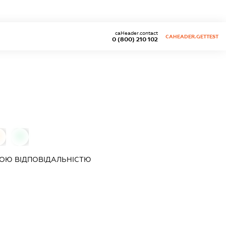
caHeader.contact
CAHEADER.GETTEST
0 (800) 210 102
0
0
ОЮ ВІДПОВІДАЛЬНІСТЮ