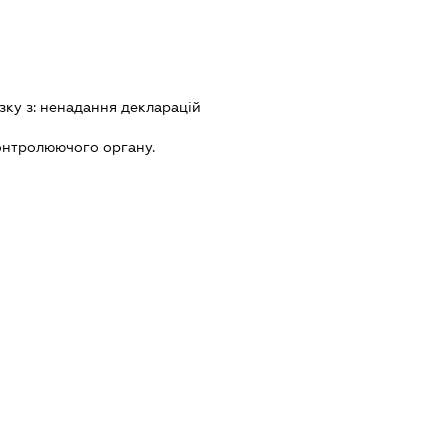
зку з:
ненадання декларацiй
онтролюючого органу.