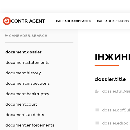
CONTR AGENT
CAHEADER.COMPANIES
CAHEADER.PERSONS
CAHEADER.SEARCH
document.dossier
ІНЖИНІ
document.statements
document.history
dossier.title
document.inspections
dossier.fullN
document.bankruptcy
document.court
dossier.opfSu
document.taxdebts
dossier.edrpo:
document.enforcements