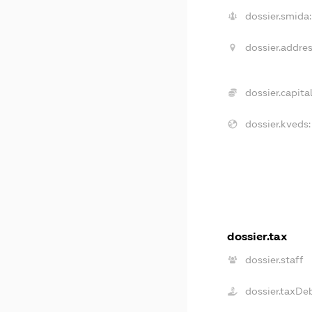
dossier.smida:
dossier.addres
dossier.capital
dossier.kveds:
dossier.tax
dossier.staff
dossier.taxDe