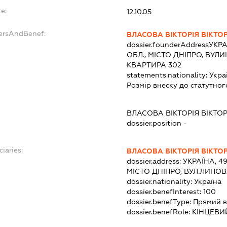
e:
12.10.05
dersAndBenef:
ВЛАСОВА ВІКТОРІЯ ВІКТО
dossier.founderAddress
УКРА
ОБЛ., МІСТО ДНІПРО, ВУЛ
КВАРТИРА 302
statements.nationality:
Укра
Розмір внеску до статутног
ВЛАСОВА ВІКТОРІЯ ВІКТО
dossier.position -
ciaries:
ВЛАСОВА ВІКТОРІЯ ВІКТО
dossier.address:
УКРАЇНА, 4
МІСТО ДНІПРО, ВУЛ.ЛИПОВ
dossier.nationality:
Україна
dossier.benefInterest:
100
dossier.benefType:
Прямий в
dossier.benefRole:
КІНЦЕВИ