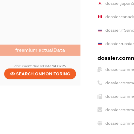
dossier.japan
dossier.canad
dossier.rfSan
dossier.russia
freemium.actualData
dossier.comme
document.dueToDate
14.07.25
dossier.comme
SEARCH.ONMONITORING
dossier.comme
dossier.comme
dossier.comme
dossier.comme