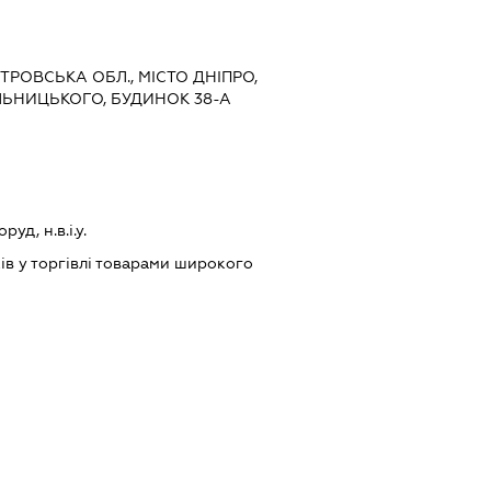
ЕТРОВСЬКА ОБЛ., МІСТО ДНІПРО,
ЬНИЦЬКОГО, БУДИНОК 38-А
уд, н.в.і.у.
ів у торгівлі товарами широкого