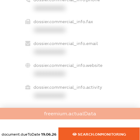
XXXXXXXXXX
dossier.commercial_info.fax
XXXXXXXXXX
dossier.commercial_info.email
XXXXXXXXXX
dossier.commercial_info.website
XXXXXXXXXX
dossier.commercial_info.activity
XXXXXXXXXX
freemium.actualData
freemium.exampleText_1
freemium.exampleText_2
freemium.anonymousPerSearch2
document.dueToDate
19.06.26
SEARCH.ONMONITORING