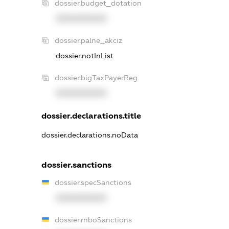
dossier.budget_dotation
XXXXXXXXXX
dossier.palne_akciz
dossier.notInList
dossier.bigTaxPayerReg
XXXXXXXXXX
dossier.declarations.title
dossier.declarations.noData
dossier.sanctions
dossier.specSanctions
XXXXXXXXXX
dossier.rnboSanctions