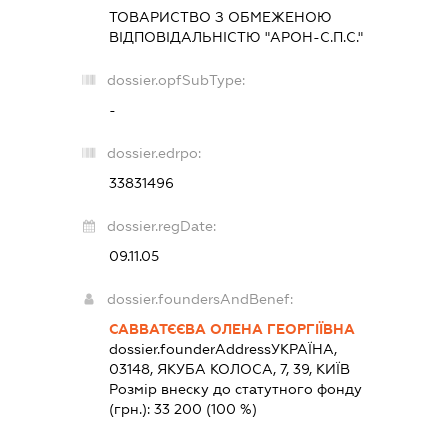
ТОВАРИСТВО З ОБМЕЖЕНОЮ
ВІДПОВІДАЛЬНІСТЮ "АРОН-С.П.С."
dossier.opfSubType:
-
dossier.edrpo:
33831496
dossier.regDate:
09.11.05
dossier.foundersAndBenef:
САВВАТЄЄВА ОЛЕНА ГЕОРГІЇВНА
dossier.founderAddress
УКРАЇНА,
03148, ЯКУБА КОЛОСА, 7, 39, КИЇВ
Розмір внеску до статутного фонду
(грн.):
33 200
(100 %)