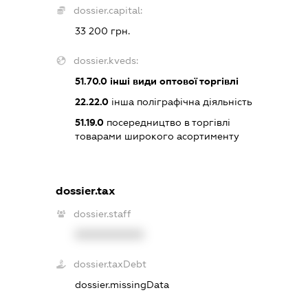
dossier.capital:
33 200 грн.
dossier.kveds:
51.70.0
інші види оптової торгівлі
22.22.0
інша поліграфічна діяльність
51.19.0
посередництво в торгівлі
товарами широкого асортименту
dossier.tax
dossier.staff
XXXXXXXXXX
dossier.taxDebt
dossier.missingData