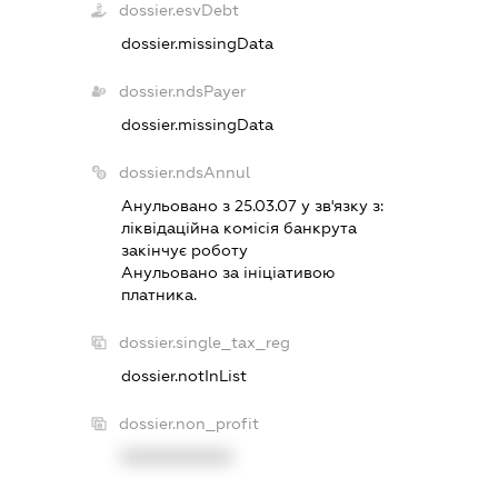
dossier.esvDebt
dossier.missingData
dossier.ndsPayer
dossier.missingData
dossier.ndsAnnul
Анульовано з 25.03.07 у зв'язку з:
лiквiдацiйна комiсiя банкрута
закiнчує роботу
Анульовано за iнiцiативою
платника.
dossier.single_tax_reg
dossier.notInList
dossier.non_profit
XXXXXXXXXX