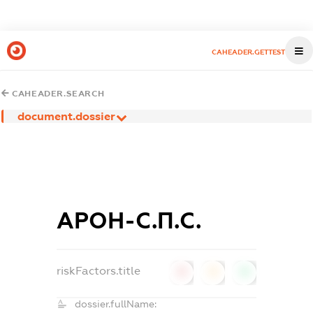
CAHEADER.GETTEST
CAHEADER.SEARCH
document.dossier
АРОН-С.П.С.
riskFactors.title
0
0
0
dossier.fullName: