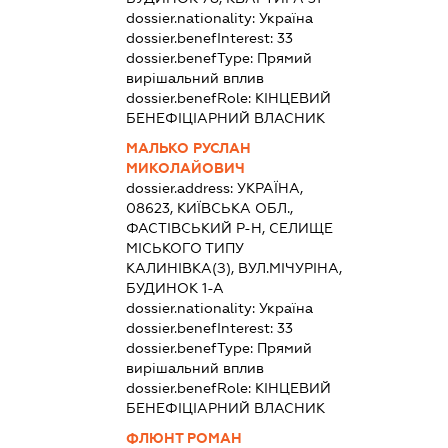
dossier.nationality:
Україна
dossier.benefInterest:
33
dossier.benefType:
Прямий
вирішальний вплив
dossier.benefRole:
КІНЦЕВИЙ
БЕНЕФІЦІАРНИЙ ВЛАСНИК
МАЛЬКО РУСЛАН
МИКОЛАЙОВИЧ
dossier.address:
УКРАЇНА,
08623, КИЇВСЬКА ОБЛ.,
ФАСТІВСЬКИЙ Р-Н, СЕЛИЩЕ
МІСЬКОГО ТИПУ
КАЛИНІВКА(З), ВУЛ.МІЧУРІНА,
БУДИНОК 1-А
dossier.nationality:
Україна
dossier.benefInterest:
33
dossier.benefType:
Прямий
вирішальний вплив
dossier.benefRole:
КІНЦЕВИЙ
БЕНЕФІЦІАРНИЙ ВЛАСНИК
ФЛЮНТ РОМАН