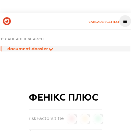
CAHEADER.GETTEST
CAHEADER.SEARCH
document.dossier
ФЕНІКС ПЛЮС
riskFactors.title
0
0
0