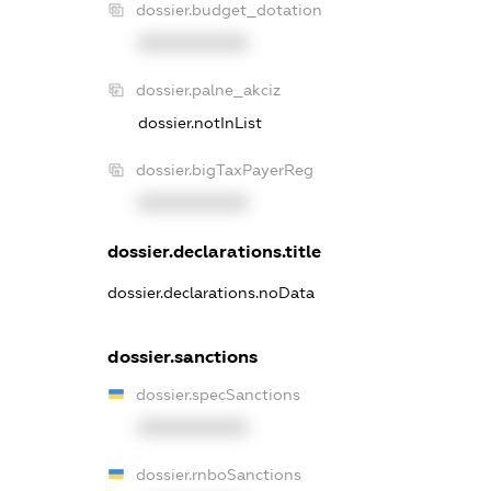
dossier.budget_dotation
XXXXXXXXXX
dossier.palne_akciz
dossier.notInList
dossier.bigTaxPayerReg
XXXXXXXXXX
dossier.declarations.title
dossier.declarations.noData
dossier.sanctions
dossier.specSanctions
XXXXXXXXXX
dossier.rnboSanctions