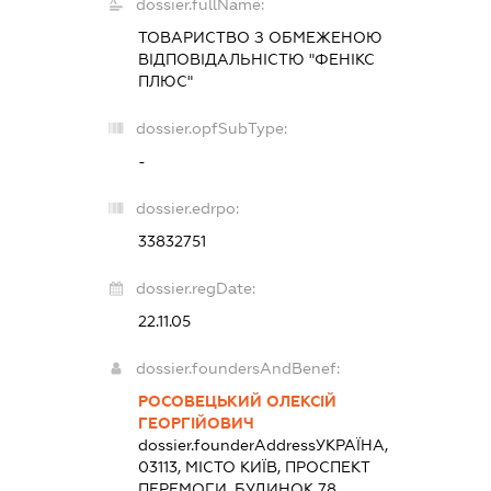
dossier.fullName:
ТОВАРИСТВО З ОБМЕЖЕНОЮ
ВІДПОВІДАЛЬНІСТЮ "ФЕНІКС
ПЛЮС"
dossier.opfSubType:
-
dossier.edrpo:
33832751
dossier.regDate:
22.11.05
dossier.foundersAndBenef:
РОСОВЕЦЬКИЙ ОЛЕКСІЙ
ГЕОРГІЙОВИЧ
dossier.founderAddress
УКРАЇНА,
03113, МІСТО КИЇВ, ПРОСПЕКТ
ПЕРЕМОГИ, БУДИНОК 78,