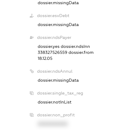
dossier.missingData
dossier.esvDebt
dossier.missingData
dossier.ndsPayer
dossier.yes
dossier.ndsInn
338327526559
dossier.from
18.12.05
dossier.ndsAnnul
dossier.missingData
dossier.single_tax_reg
dossier.notInList
dossier.non_profit
XXXXXXXXXX