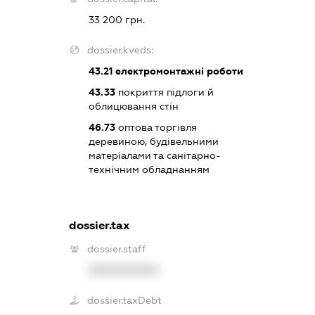
33 200 грн.
dossier.kveds:
43.21
електромонтажні роботи
43.33
покриття підлоги й
облицювання стін
46.73
оптова торгівля
деревиною, будівельними
матеріалами та санітарно-
технічним обладнанням
dossier.tax
dossier.staff
XXXXXXXXXX
dossier.taxDebt