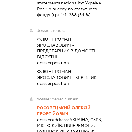
statements.nationality:
Україна
Розмір внеску до статутного
фонду (грн.):
11 288
(34 %)
dossier.heads:
ФЛЮНТ РОМАН
ЯРОСЛАВОВИЧ
-
ПРЕДСТАВНИК
ВІДОМОСТІ
ВІДСУТНІ
dossier.position -
ФЛЮНТ РОМАН
ЯРОСЛАВОВИЧ
-
КЕРІВНИК
dossier.position -
dossier.beneficiaries:
РОСОВЕЦЬКИЙ ОЛЕКСІЙ
ГЕОРГІЙОВИЧ
dossier.address:
УКРАЇНА, 03113,
МІСТО КИЇВ, ПР.ПЕРЕМОГИ,
БУДИНОК 78, КВАРТИРА 31