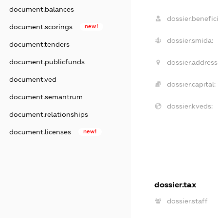
document.balances
dossier.benefici
document.scorings
new!
dossier.smida:
document.tenders
document.publicfunds
dossier.address
document.ved
dossier.capital:
document.semantrum
dossier.kveds:
document.relationships
document.licenses
new!
dossier.tax
dossier.staff