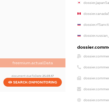
dossier.japanS
dossier.canada
dossier.rfSanct
dossier.russian
dossier.commer
dossier.commer
freemium.actualData
dossier.commer
document.dueToDate
25.03.17
dossier.commer
SEARCH.ONMONITORING
dossier.commer
dossier.commer