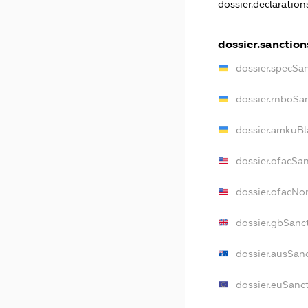
dossier.declaratio
dossier.sanction
dossier.specSa
dossier.rnboSa
dossier.amkuBl
dossier.ofacSa
dossier.ofacN
dossier.gbSanc
dossier.ausSan
dossier.euSanc