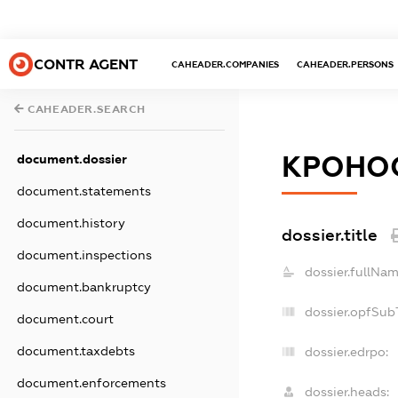
CONTR AGENT
CAHEADER.COMPANIES
CAHEADER.PERSONS
CAHEADER.SEARCH
КРОНО
document.dossier
document.statements
document.history
dossier.title
document.inspections
dossier.fullNam
document.bankruptcy
dossier.opfSub
document.court
document.taxdebts
dossier.edrpo:
document.enforcements
dossier.heads: