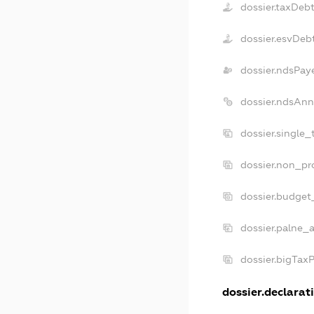
dossier.taxDeb
dossier.esvDeb
dossier.ndsPay
dossier.ndsAnn
dossier.single
dossier.non_pr
dossier.budget
dossier.palne_a
dossier.bigTax
dossier.declarati