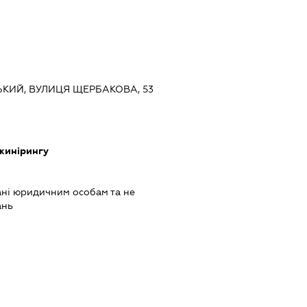
ВСЬКИЙ, ВУЛИЦЯ ЩЕРБАКОВА, 53
нжинірингу
ь
ані юридичним особам та не
ань