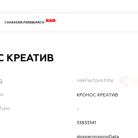
BETA
CAHEADER.PERSSEARCH
С КРЕАТИВ
riskFactors.title
0
0
e:
КРОНОС КРЕАТИВ
Type:
-
33833341
dossier.missingData