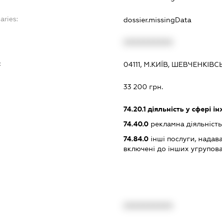
aries:
dossier.missingData
XXXXXXXXXX
:
04111, М.КИЇВ, ШЕВЧЕНКІ
33 200 грн.
74.20.1
діяльність у сфері і
74.40.0
рекламна діяльніст
74.84.0
інші послуги, надав
включені до інших угрупов
XXXXXXXXXX