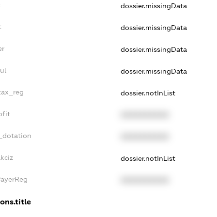
t
dossier.missingData
t
dossier.missingData
er
dossier.missingData
ul
dossier.missingData
_tax_reg
dossier.notInList
ofit
XXXXXXXXXX
_dotation
XXXXXXXXXX
kciz
dossier.notInList
PayerReg
XXXXXXXXXX
ons.title