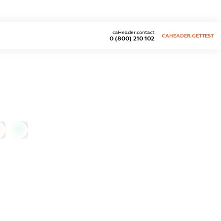
caHeader.contact
CAHEADER.GETTEST
0 (800) 210 102
0