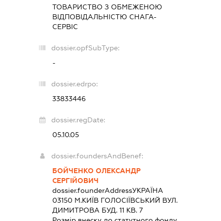
ТОВАРИСТВО З ОБМЕЖЕНОЮ
ВІДПОВІДАЛЬНІСТЮ
СНАГА-
СЕРВІС
dossier.opfSubType:
-
dossier.edrpo:
33833446
dossier.regDate:
05.10.05
dossier.foundersAndBenef:
БОЙЧЕНКО ОЛЕКСАНДР
СЕРГІЙОВИЧ
dossier.founderAddress
УКРАЇНА
03150 М.КИЇВ ГОЛОСІЇВСЬКИЙ ВУЛ.
ДИМИТРОВА БУД. 11 КВ. 7
Розмір внеску до статутного фонду