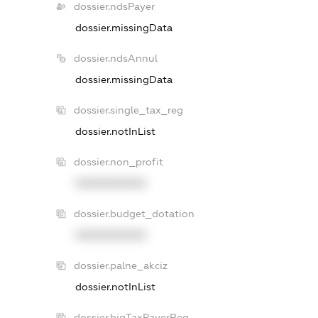
dossier.ndsPayer
dossier.missingData
dossier.ndsAnnul
dossier.missingData
dossier.single_tax_reg
dossier.notInList
dossier.non_profit
XXXXXXXXXX
dossier.budget_dotation
XXXXXXXXXX
dossier.palne_akciz
dossier.notInList
dossier.bigTaxPayerReg