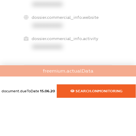
XXXXXXXXXX
dossier.commercial_info.website
XXXXXXXXXX
dossier.commercial_info.activity
XXXXXXXXXX
freemium.actualData
freemium.exampleText_1
freemium.exampleText_2
freemium.anonymousPerSearch2
document.dueToDate
15.06.20
SEARCH.ONMONITORING
FREEMIUM.DETAILS
FREEMIUM.REGISTER