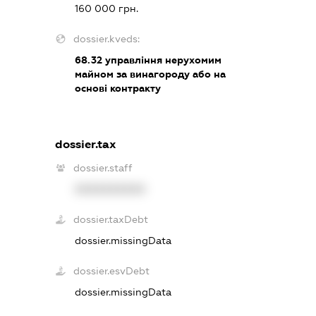
160 000 грн.
dossier.kveds:
68.32
управління нерухомим
майном за винагороду або на
основі контракту
dossier.tax
dossier.staff
XXXXXXXXXX
dossier.taxDebt
dossier.missingData
dossier.esvDebt
dossier.missingData