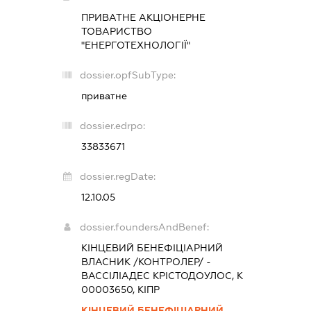
ПРИВАТНЕ АКЦІОНЕРНЕ
ТОВАРИСТВО
"ЕНЕРГОТЕХНОЛОГІЇ"
dossier.opfSubType:
приватне
dossier.edrpo:
33833671
dossier.regDate:
12.10.05
dossier.foundersAndBenef:
КІНЦЕВИЙ БЕНЕФІЦІАРНИЙ
ВЛАСНИК /КОНТРОЛЕР/ -
ВАССІЛІАДЕС КРІСТОДОУЛОС, К
00003650, КІПР
КІНЦЕВИЙ БЕНЕФІЦІАРНИЙ