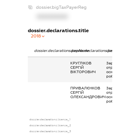
dossier.bigTaxPayerReg
XXXXXXXXXX
dossier.declarations.title
2018
dossier.declarations.pepName
dossier.declarations.personName
dossier.declaratio
КРУГЛІКОВ
Заробітна плата
СЕРГІЙ
отримана за
ВІКТОРОВИЧ
основним місцем
роботи
ПРИВАЛЄНКОВ
Заробітна плата
СЕРГІЙ
отримана за
ОЛЕКСАНДРОВИЧ
основним місцем
роботи
dossier.declarations.license_1
dossier.declarations.license_2
dossier.declarations.license_3