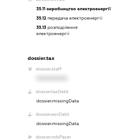
35.11
виробництво електроенергії
35.12
передача електроенергії
35.13
розподілення
електроенергії
dossier.tax
dossier.staff
XXXXXXXXXX
dossier.taxDebt
dossier.missingData
dossier.esvDebt
dossier.missingData
dossier.ndsPayer