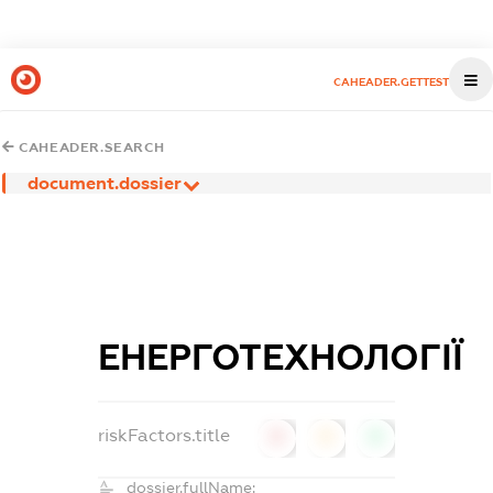
CAHEADER.GETTEST
CAHEADER.SEARCH
document.dossier
ЕНЕРГОТЕХНОЛОГІЇ
riskFactors.title
0
0
0
dossier.fullName: