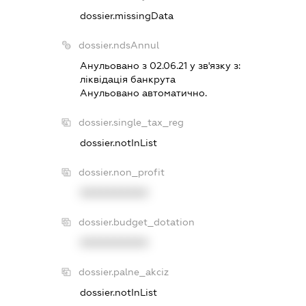
dossier.missingData
dossier.ndsAnnul
Анульовано з 02.06.21 у зв'язку з:
лiквiдацiя банкрута
Анульовано автоматично.
dossier.single_tax_reg
dossier.notInList
dossier.non_profit
XXXXXXXXXX
dossier.budget_dotation
XXXXXXXXXX
dossier.palne_akciz
dossier.notInList