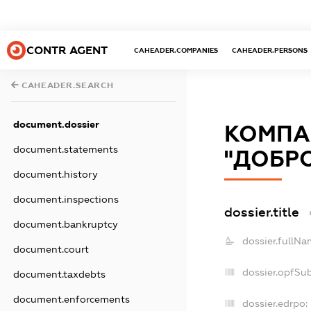
CONTR AGENT
CAHEADER.COMPANIES
CAHEADER.PERSONS
CAHEADER.SEARCH
document.dossier
КОМПА
document.statements
"ДОБР
document.history
document.inspections
dossier.title
document.bankruptcy
dossier.fullNa
document.court
dossier.opfSu
document.taxdebts
document.enforcements
dossier.edrpo: