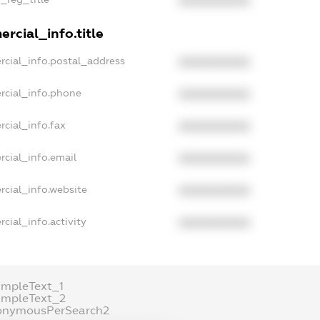
XXXXXXXXXX
rcial_info.title
rcial_info.postal_address
XXXXXXXXXX
rcial_info.phone
XXXXXXXXXX
cial_info.fax
XXXXXXXXXX
rcial_info.email
XXXXXXXXXX
rcial_info.website
XXXXXXXXXX
cial_info.activity
XXXXXXXXXX
ampleText_1
ampleText_2
onymousPerSearch2