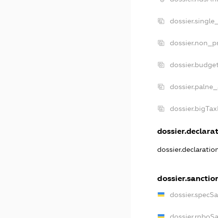
dossier.single
dossier.non_pr
dossier.budge
dossier.palne_
dossier.bigTa
dossier.declarat
dossier.declarati
dossier.sanctio
dossier.specS
dossier.rnboS