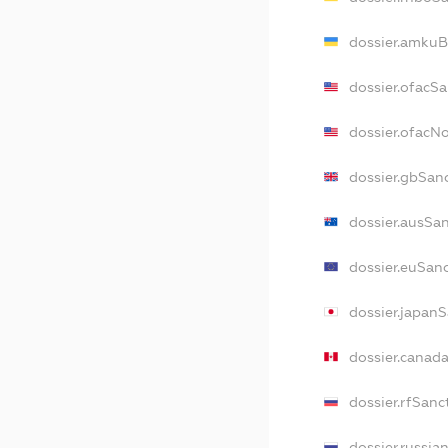
dossier.amkuB
dossier.ofacS
dossier.ofacN
dossier.gbSan
dossier.ausSa
dossier.euSan
dossier.japan
dossier.canad
dossier.rfSanc
dossier.russia