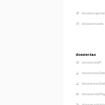
dossier.capital
dossier.kveds:
dossier.tax
dossier.staff
dossier.taxDeb
dossier.esvDe
dossier.ndsPa
dossier.ndsAn