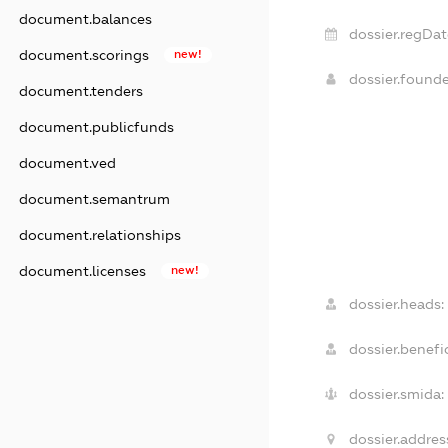
document.balances
dossier.regDat
document.scorings
new!
dossier.found
document.tenders
document.publicfunds
document.ved
document.semantrum
document.relationships
document.licenses
new!
dossier.heads:
dossier.benefic
dossier.smida:
dossier.addres