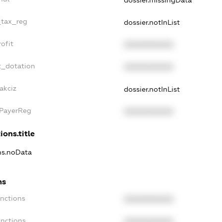
dossier.missingData
_tax_reg
dossier.notInList
ofit
XXXXXXXXXX
t_dotation
XXXXXXXXXX
akciz
dossier.notInList
xPayerReg
XXXXXXXXXX
ions.title
ons.noData
ns
anctions
XXXXXXXXXX
anctions
XXXXXXXXXX