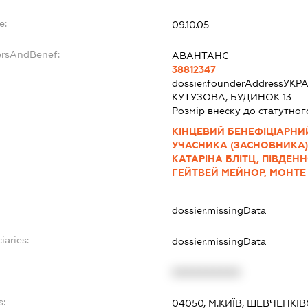
e:
09.10.05
ersAndBenef:
АВАНТАНС
38812347
dossier.founderAddress
УКРА
КУТУЗОВА, БУДИНОК 13
Розмір внеску до статутног
КІНЦЕВИЙ БЕНЕФІЦІАРНИ
УЧАСНИКА (ЗАСНОВНИКА)
КАТАРІНА БЛІТЦ, ПІВДЕН
ГЕЙТВЕЙ МЕЙНОР, МОНТЕ В
dossier.missingData
iaries:
dossier.missingData
XXXXXXXXXX
s:
04050, М.КИЇВ, ШЕВЧЕНКІ