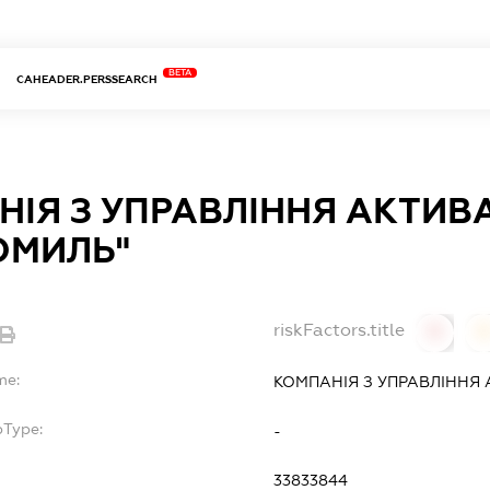
BETA
CAHEADER.PERSSEARCH
НІЯ З УПРАВЛІННЯ АКТИВ
ОМИЛЬ"
riskFactors.title
0
0
me:
КОМПАНІЯ З УПРАВЛІННЯ
bType:
-
33833844