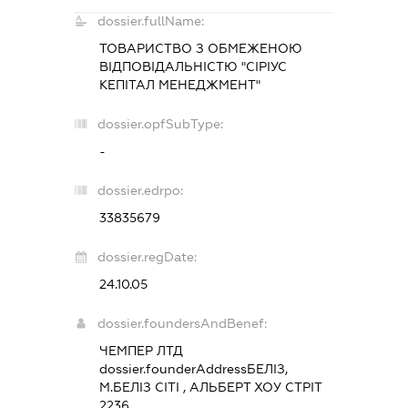
dossier.fullName:
ТОВАРИСТВО З ОБМЕЖЕНОЮ
ВІДПОВІДАЛЬНІСТЮ "СІРІУС
КЕПІТАЛ МЕНЕДЖМЕНТ"
dossier.opfSubType:
-
dossier.edrpo:
33835679
dossier.regDate:
24.10.05
dossier.foundersAndBenef:
ЧЕМПЕР ЛТД
dossier.founderAddress
БЕЛІЗ,
М.БЕЛІЗ СІТІ , АЛЬБЕРТ ХОУ СТРІТ
2236