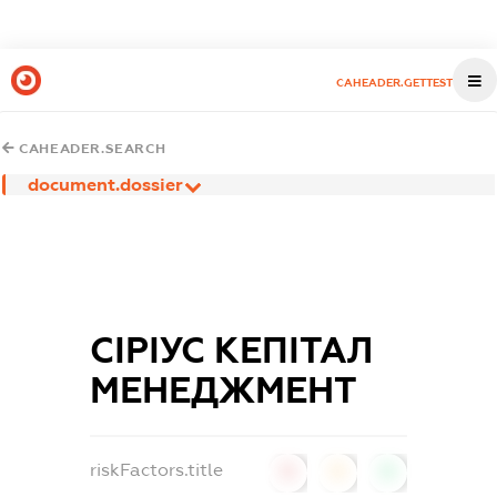
CAHEADER.GETTEST
CAHEADER.SEARCH
document.dossier
СІРІУС КЕПІТАЛ
МЕНЕДЖМЕНТ
riskFactors.title
0
0
0