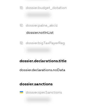
dossier.budget_dotation
XXXXXXXXXX
dossier.palne_akciz
dossier.notInList
dossier.bigTaxPayerReg
XXXXXXXXXX
dossier.declarations.title
dossier.declarations.noData
dossier.sanctions
dossier.specSanctions
XXXXXXXXXX