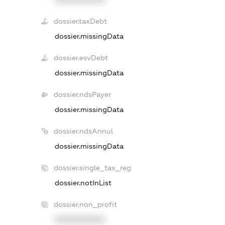
dossier.taxDebt
dossier.missingData
dossier.esvDebt
dossier.missingData
dossier.ndsPayer
dossier.missingData
dossier.ndsAnnul
dossier.missingData
dossier.single_tax_reg
dossier.notInList
dossier.non_profit
XXXXXXXXXX