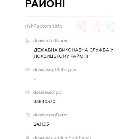
РАЙОНІ
riskFactors.title
0
0
0
dossier.fullName:
ДЕЖАВНА ВИКОНАВЧА СЛУЖБА У
ЛОХВИЦЬКОМУ РАЙОНІ
dossier.opfSubType:
-
dossier.edrpo:
33840370
dossier.regDate:
24.11.05
dossier.foundersAndBenef: