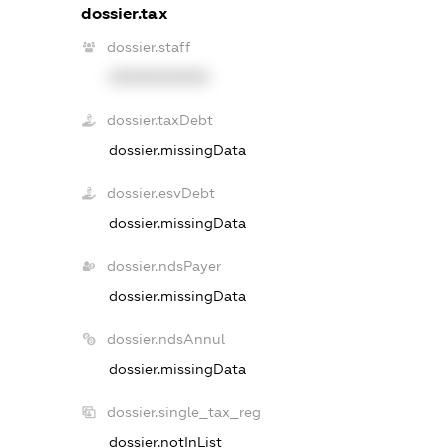
dossier.tax
dossier.staff
XXXXXXXXXX
dossier.taxDebt
dossier.missingData
dossier.esvDebt
dossier.missingData
dossier.ndsPayer
dossier.missingData
dossier.ndsAnnul
dossier.missingData
dossier.single_tax_reg
dossier.notInList