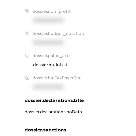
dossier.non_profit
XXXXXXXXXX
dossier.budget_dotation
XXXXXXXXXX
dossier.palne_akciz
dossier.notInList
dossier.bigTaxPayerReg
XXXXXXXXXX
dossier.declarations.title
dossier.declarations.noData
dossier.sanctions