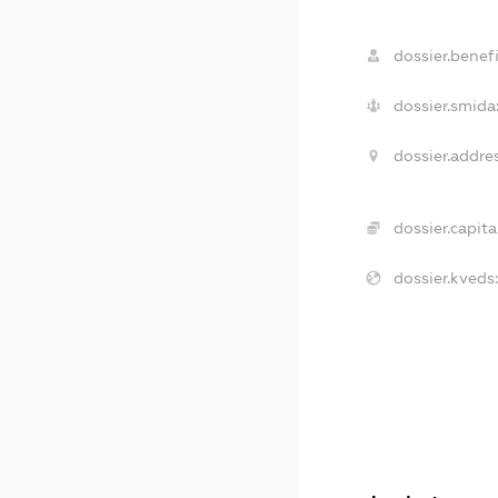
dossier.benefi
dossier.smida
dossier.addres
dossier.capital
dossier.kveds: