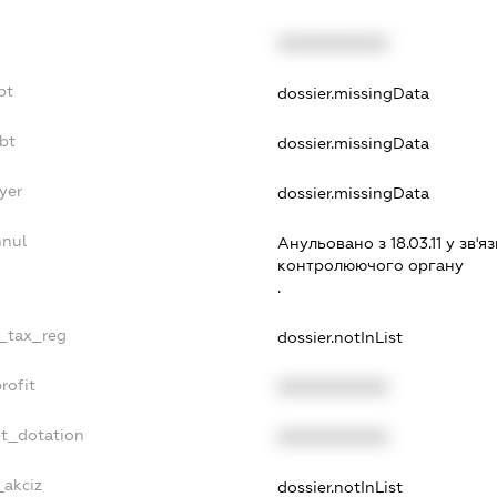
XXXXXXXXXX
bt
dossier.missingData
bt
dossier.missingData
yer
dossier.missingData
nnul
Анульовано з 18.03.11 у зв'яз
контролюючого органу
.
e_tax_reg
dossier.notInList
rofit
XXXXXXXXXX
et_dotation
XXXXXXXXXX
_akciz
dossier.notInList