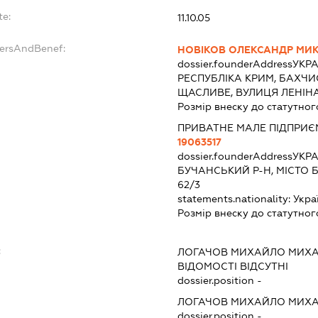
te:
11.10.05
dersAndBenef:
НОВІКОВ ОЛЕКСАНДР МИ
dossier.founderAddress
УКРА
РЕСПУБЛІКА КРИМ, БАХЧИ
ЩАСЛИВЕ, ВУЛИЦЯ ЛЕНІНА
Розмір внеску до статутног
ПРИВАТНЕ МАЛЕ ПІДПРИЄ
19063517
dossier.founderAddress
УКРА
БУЧАНСЬКИЙ Р-Н, МІСТО 
62/3
statements.nationality:
Укра
Розмір внеску до статутног
:
ЛОГАЧОВ МИХАЙЛО МИХ
ВІДОМОСТІ ВІДСУТНІ
dossier.position -
ЛОГАЧОВ МИХАЙЛО МИХ
dossier.position -