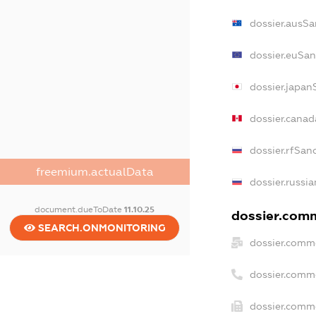
dossier.ausSa
dossier.euSan
dossier.japan
dossier.cana
dossier.rfSan
freemium.actualData
dossier.russia
document.dueToDate
11.10.25
dossier.comm
SEARCH.ONMONITORING
dossier.comme
dossier.comm
dossier.comme