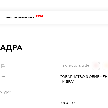
BETA
CAHEADER.PERSSEARCH
НАДРА
riskFactors.title
0
ame:
ТОВАРИСТВО З ОБМЕЖЕНО
НАДРА"
ubType:
-
33846015