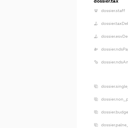
dossier.tax
dossier.staff
dossier.taxDe
dossier.esvDe
dossier.ndsPa
dossier.ndsA
dossier.singl
dossier.non_p
dossier.budg
dossier.palne