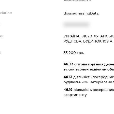
ciaries:
dossier.missingData
:
XXXXXXXXXX
s:
УКРАЇНА, 91020, ЛУГАНСЬ
РУДНЄВА, БУДИНОК 109 А
:
33 200 грн.
46.73
оптова торгівля дере
та санітарно-технічним об
46.13
діяльність посередникі
будівельними матеріалами 
46.19
діяльність посередник
асортименту