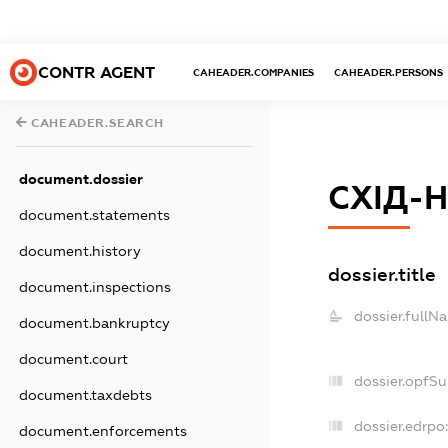
CONTR AGENT
CAHEADER.COMPANIES
CAHEADER.PERSONS
CAHEADER.SEARCH
document.dossier
СХІД-
document.statements
document.history
dossier.title
document.inspections
dossier.fullN
document.bankruptcy
document.court
dossier.opfS
document.taxdebts
dossier.edrpo:
document.enforcements