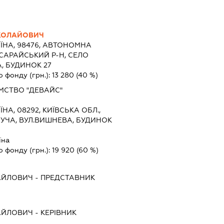
КОЛАЙОВИЧ
ЇНА, 98476, АВТОНОМНА
САРАЙСЬКИЙ Р-Н, СЕЛО
, БУДИНОК 27
о фонду (грн.):
13 280
(40 %)
МСТВО "ДЕВАЙС"
ЇНА, 08292, КИЇВСЬКА ОБЛ.,
БУЧА, ВУЛ.ВИШНЕВА, БУДИНОК
їна
о фонду (грн.):
19 920
(60 %)
АЙЛОВИЧ
-
ПРЕДСТАВНИК
АЙЛОВИЧ
-
КЕРІВНИК