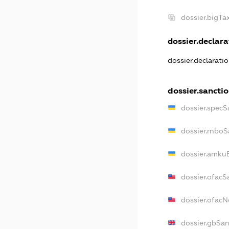
dossier.bigT
dossier.declarat
dossier.declarati
dossier.sancti
dossier.specS
dossier.rnboS
dossier.amkuB
dossier.ofacS
dossier.ofac
dossier.gbSan