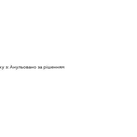
ку з:
Анульовано за рiшенням