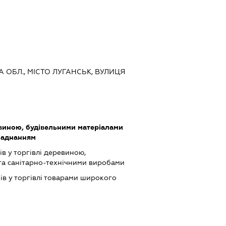
КА ОБЛ., МІСТО ЛУГАНСЬК, ВУЛИЦЯ
виною, будівельними матеріалами
ладнанням
в у торгівлі деревиною,
та санітарно-технічними виробами
ів у торгівлі товарами широкого