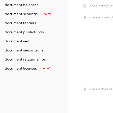
document.balances
dossier.regDa
document.scorings
new!
dossier.foun
document.tenders
document.publicfunds
document.ved
document.semantrum
document.relationships
document.licenses
new!
dossier.heads