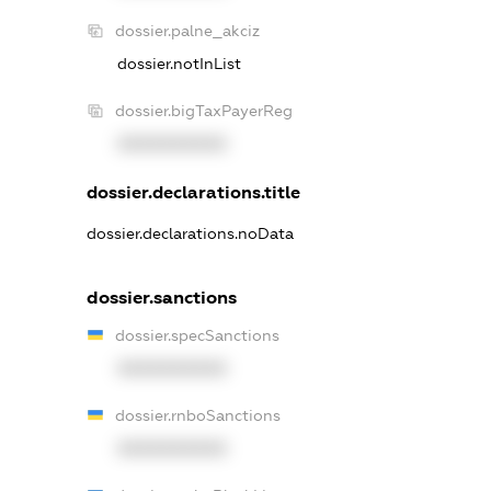
dossier.palne_akciz
dossier.notInList
dossier.bigTaxPayerReg
XXXXXXXXXX
dossier.declarations.title
dossier.declarations.noData
dossier.sanctions
dossier.specSanctions
XXXXXXXXXX
dossier.rnboSanctions
XXXXXXXXXX