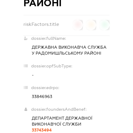
РАЙОНІ
riskFactors.title
0
0
0
dossier.fullName:
ДЕРЖАВНА ВИКОНАВЧА СЛУЖБА
У РАДОМИШЛЬСЬКОМУ РАЙОНІ
dossier.opfSubType:
-
dossier.edrpo:
33846963
dossier.foundersAndBenef:
ДЕПАРТАМЕНТ ДЕРЖАВНОЇ
ВИКОНАВЧОЇ СЛУЖБИ
33743494