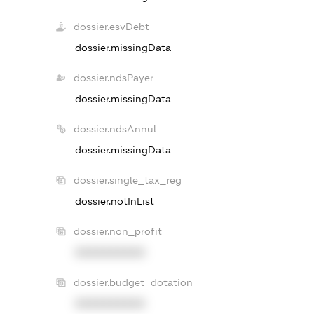
dossier.esvDebt
dossier.missingData
dossier.ndsPayer
dossier.missingData
dossier.ndsAnnul
dossier.missingData
dossier.single_tax_reg
dossier.notInList
dossier.non_profit
XXXXXXXXXX
dossier.budget_dotation
XXXXXXXXXX