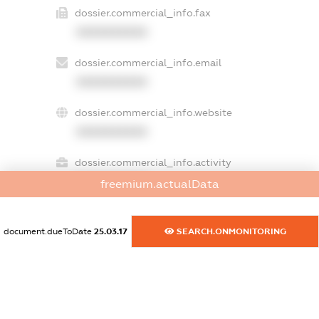
dossier.commercial_info.fax
XXXXXXXXXX
dossier.commercial_info.email
XXXXXXXXXX
dossier.commercial_info.website
XXXXXXXXXX
dossier.commercial_info.activity
XXXXXXXXXX
freemium.actualData
document.dueToDate
25.03.17
SEARCH.ONMONITORING
freemium.exampleText_1
freemium.exampleText_2
freemium.anonymousPerSearch2
FREEMIUM.DETAILS
FREEMIUM.REGISTER