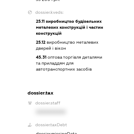
dossier.kveds:
25.11
виробництво будівельних
металевих конструкцій і частин
конструкцій
25.12
виробництво металевих
дверей і вікон
45.31
оптова торгівля деталями
та приладдям для
автотранспортних засобів
dossier.tax
dossier.staff
XXXXXXXXXX
dossier.taxDebt
dossier.missingData