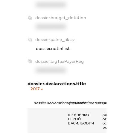
XXXXXXXXXX
dossier.budget_dotation
XXXXXXXXXX
dossier.palne_akciz
dossier.notInList
dossier.bigTaxPayerReg
XXXXXXXXXX
dossier.declarations.title
2017
dossier.declarations.pepName
dossier.declarations.personName
dossier.declaratio
ШЕВЧЕНКО
Заробітна плата
СЕРГІЙ
отримана за
ВАСИЛЬОВИЧ
основним місцем
роботи