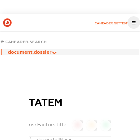
CAHEADER.GETTEST
CAHEADER.SEARCH
document.dossier
ТАТЕМ
riskFactors.title
0
0
0
dossier.fullName: