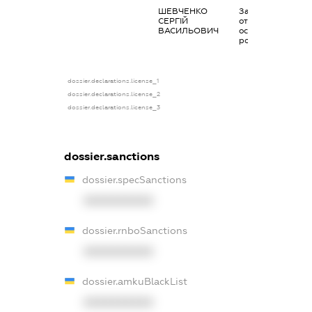
ШЕВЧЕНКО
Заробітна плата
СЕРГІЙ
отримана за
ВАСИЛЬОВИЧ
основним місцем
роботи
dossier.declarations.license_1
dossier.declarations.license_2
dossier.declarations.license_3
dossier.sanctions
dossier.specSanctions
XXXXXXXXXX
dossier.rnboSanctions
XXXXXXXXXX
dossier.amkuBlackList
XXXXXXXXXX