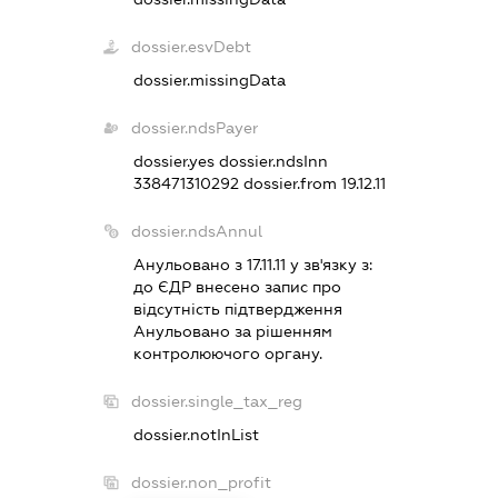
dossier.esvDebt
dossier.missingData
dossier.ndsPayer
dossier.yes
dossier.ndsInn
338471310292
dossier.from 19.12.11
dossier.ndsAnnul
Анульовано з 17.11.11 у зв'язку з:
до ЄДР внесено запис про
вiдсутнiсть пiдтвердження
Анульовано за рiшенням
контролюючого органу.
dossier.single_tax_reg
dossier.notInList
dossier.non_profit