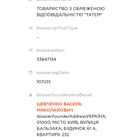
ТОВАРИСТВО З ОБМЕЖЕНОЮ
ВІДПОВІДАЛЬНІСТЮ "ТАТЕМ"
dossier.opfSubType:
-
dossier.edrpo:
33847134
dossier.regDate:
10.11.05
dossier.foundersAndBenef:
ШЕВЧЕНКО ВАСИЛЬ
МИКОЛАЙОВИЧ
dossier.founderAddress
УКРАЇНА,
01000, МІСТО КИЇВ, ВУЛИЦЯ
БАЛЬЗАКА, БУДИНОК 61 А,
КВАРТИРА 232