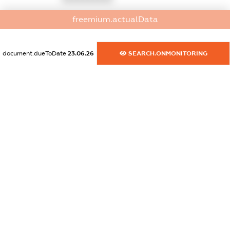
freemium.actualData
dossier.commercial_info.email
XXXXXXXXXX
document.dueToDate
23.06.26
SEARCH.ONMONITORING
dossier.commercial_info.website
XXXXXXXXXX
dossier.commercial_info.activity
XXXXXXXXXX
freemium.exampleText_1
freemium.exampleText_2
freemium.anonymousPerSearch2
FREEMIUM.DETAILS
FREEMIUM.REGISTER