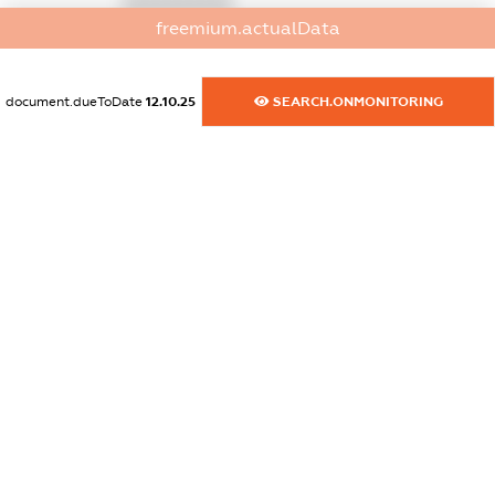
XXXXXXXXXX
freemium.actualData
dossier.commercial_info.activity
XXXXXXXXXX
document.dueToDate
12.10.25
SEARCH.ONMONITORING
freemium.exampleText_1
freemium.exampleText_2
freemium.anonymousPerSearch2
FREEMIUM.DETAILS
FREEMIUM.REGISTER