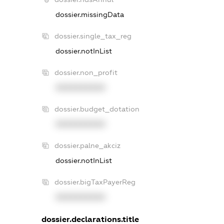
dossier.missingData
dossier.single_tax_reg
dossier.notInList
dossier.non_profit
XXXXXXXXXX
dossier.budget_dotation
XXXXXXXXXX
dossier.palne_akciz
dossier.notInList
dossier.bigTaxPayerReg
XXXXXXXXXX
dossier.declarations.title