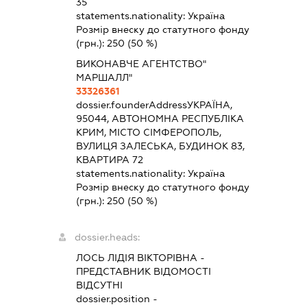
35
statements.nationality:
Україна
Розмір внеску до статутного фонду
(грн.):
250
(50 %)
ВИКОНАВЧЕ АГЕНТСТВО"
МАРШАЛЛ"
33326361
dossier.founderAddress
УКРАЇНА,
95044, АВТОНОМНА РЕСПУБЛІКА
КРИМ, МІСТО СІМФЕРОПОЛЬ,
ВУЛИЦЯ ЗАЛЕСЬКА, БУДИНОК 83,
КВАРТИРА 72
statements.nationality:
Україна
Розмір внеску до статутного фонду
(грн.):
250
(50 %)
dossier.heads:
ЛОСЬ ЛІДІЯ ВІКТОРІВНА
-
ПРЕДСТАВНИК
ВІДОМОСТІ
ВІДСУТНІ
dossier.position -