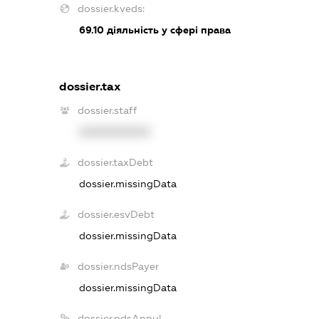
dossier.kveds:
69.10
діяльність у сфері права
dossier.tax
dossier.staff
XXXXXXXXXX
dossier.taxDebt
dossier.missingData
dossier.esvDebt
dossier.missingData
dossier.ndsPayer
dossier.missingData
dossier.ndsAnnul