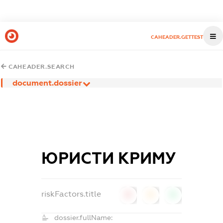
CAHEADER.GETTEST
CAHEADER.SEARCH
document.dossier
ЮРИСТИ КРИМУ
riskFactors.title
0
0
0
dossier.fullName: