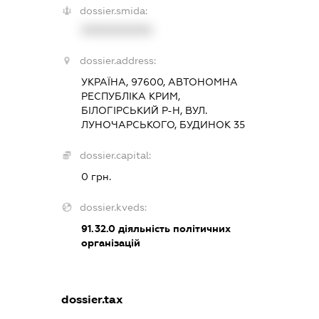
dossier.smida:
XXXXXXXXXX
dossier.address:
УКРАЇНА, 97600, АВТОНОМНА
РЕСПУБЛІКА КРИМ,
БІЛОГІРСЬКИЙ Р-Н, ВУЛ.
ЛУНОЧАРСЬКОГО, БУДИНОК 35
dossier.capital:
0 грн.
dossier.kveds:
91.32.0
діяльність політичних
організацій
dossier.tax