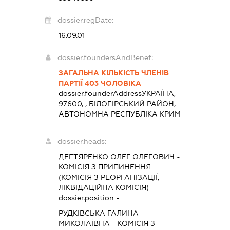
dossier.regDate:
16.09.01
dossier.foundersAndBenef:
ЗАГАЛЬНА КІЛЬКІСТЬ ЧЛЕНІВ
ПАРТІЇ 403 ЧОЛОВІКА
dossier.founderAddress
УКРАЇНА,
97600, , БІЛОГІРСЬКИЙ РАЙОН,
АВТОНОМНА РЕСПУБЛІКА КРИМ
dossier.heads:
ДЕГТЯРЕНКО ОЛЕГ ОЛЕГОВИЧ
-
КОМІСІЯ З ПРИПИНЕННЯ
(КОМІСІЯ З РЕОРГАНІЗАЦІЇ,
ЛІКВІДАЦІЙНА КОМІСІЯ)
dossier.position -
РУДКІВСЬКА ГАЛИНА
МИКОЛАЇВНА
-
КОМІСІЯ З