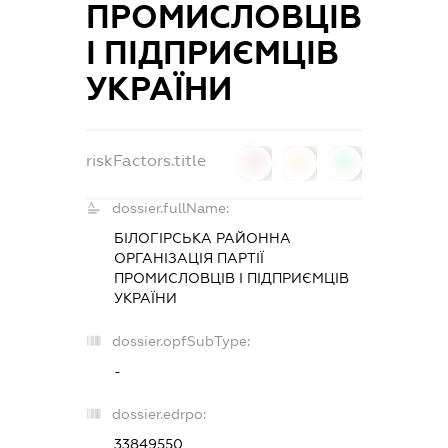
ПРОМИСЛОВЦІВ
І ПІДПРИЄМЦІВ
УКРАЇНИ
riskFactors.title
0
0
0
dossier.fullName:
БІЛОГІРСЬКА РАЙОННА
ОРГАНІЗАЦІЯ ПАРТІЇ
ПРОМИСЛОВЦІВ І ПІДПРИЄМЦІВ
УКРАЇНИ
dossier.opfSubType:
-
dossier.edrpo:
33849550