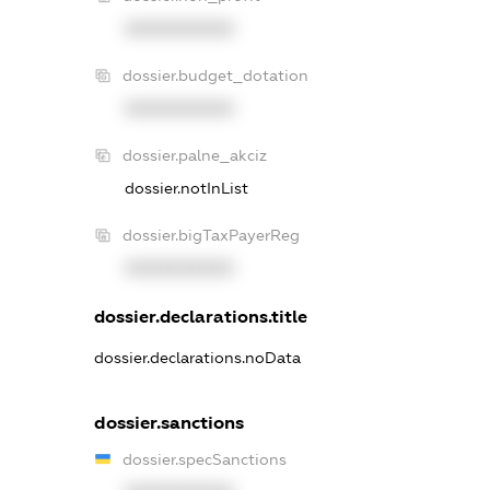
XXXXXXXXXX
dossier.budget_dotation
XXXXXXXXXX
dossier.palne_akciz
dossier.notInList
dossier.bigTaxPayerReg
XXXXXXXXXX
dossier.declarations.title
dossier.declarations.noData
dossier.sanctions
dossier.specSanctions