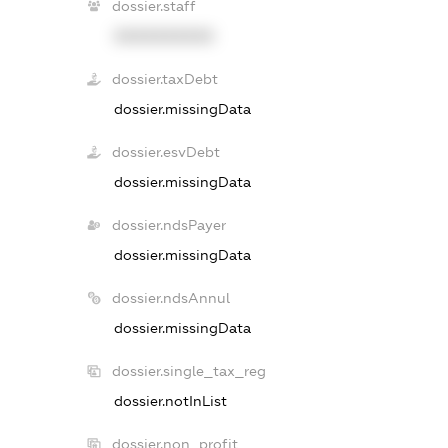
dossier.staff
XXXXXXXXXX
dossier.taxDebt
dossier.missingData
dossier.esvDebt
dossier.missingData
dossier.ndsPayer
dossier.missingData
dossier.ndsAnnul
dossier.missingData
dossier.single_tax_reg
dossier.notInList
dossier.non_profit