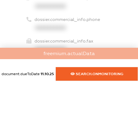
XXXXXXXXXX
dossier.commercial_info.phone
XXXXXXXXXX
dossier.commercial_info.fax
XXXXXXXXXX
freemium.actualData
dossier.commercial_info.email
XXXXXXXXXX
document.dueToDate
11.10.25
SEARCH.ONMONITORING
dossier.commercial_info.website
XXXXXXXXXX
dossier.commercial_info.activity
XXXXXXXXXX