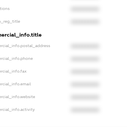
tions
XXXXXXXXXX
n_reg_title
XXXXXXXXXX
rcial_info.title
rcial_info.postal_address
XXXXXXXXXX
rcial_info.phone
XXXXXXXXXX
rcial_info.fax
XXXXXXXXXX
rcial_info.email
XXXXXXXXXX
rcial_info.website
XXXXXXXXXX
cial_info.activity
XXXXXXXXXX