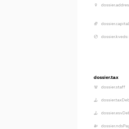
dossier.addres
dossier.capital
dossier.kveds:
dossier.tax
dossier.staff
dossier.taxDe
dossier.esvDe
dossier.ndsPa