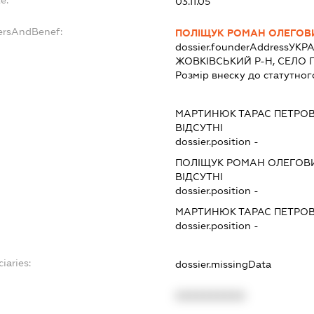
03.11.05
ersAndBenef:
ПОЛІЩУК РОМАН ОЛЕГОВ
dossier.founderAddress
УКРА
ЖОВКІВСЬКИЙ Р-Н, СЕЛО 
Розмір внеску до статутног
МАРТИНЮК ТАРАС ПЕТРО
ВІДСУТНІ
dossier.position -
ПОЛІЩУК РОМАН ОЛЕГОВ
ВІДСУТНІ
dossier.position -
МАРТИНЮК ТАРАС ПЕТРО
dossier.position -
iaries:
dossier.missingData
XXXXXXXXXX