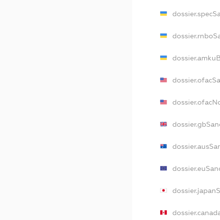
dossier.specS
dossier.rnboS
dossier.amkuB
dossier.ofacS
dossier.ofac
dossier.gbSan
dossier.ausSa
dossier.euSan
dossier.japan
dossier.canad