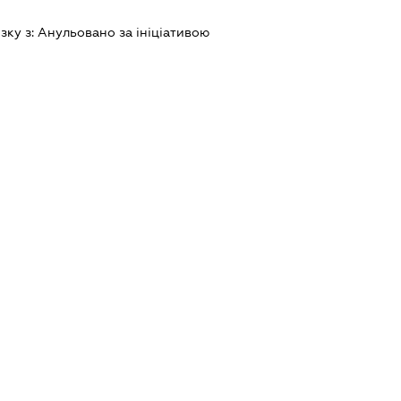
зку з:
Анульовано за iнiцiативою