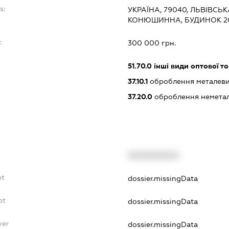
s:
УКРАЇНА, 79040, ЛЬВІВСЬКА
КОНЮШИННА, БУДИНОК 2
:
300 000 грн.
51.70.0
інші види оптової то
37.10.1
оброблення металевих
37.20.0
оброблення неметале
XXXXXXXXXX
bt
dossier.missingData
bt
dossier.missingData
yer
dossier.missingData