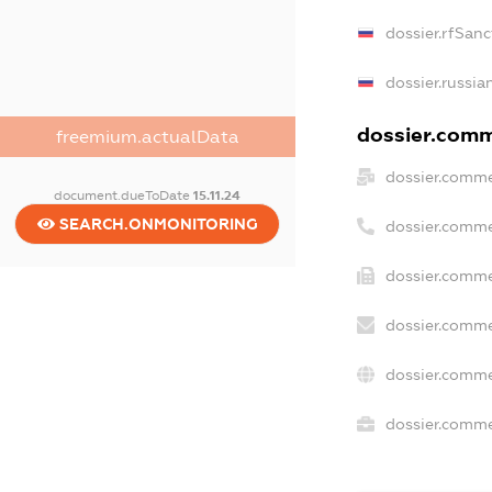
dossier.rfSanc
dossier.russia
dossier.comme
freemium.actualData
dossier.comme
document.dueToDate
15.11.24
SEARCH.ONMONITORING
dossier.comme
dossier.comme
dossier.comme
dossier.comme
dossier.commer