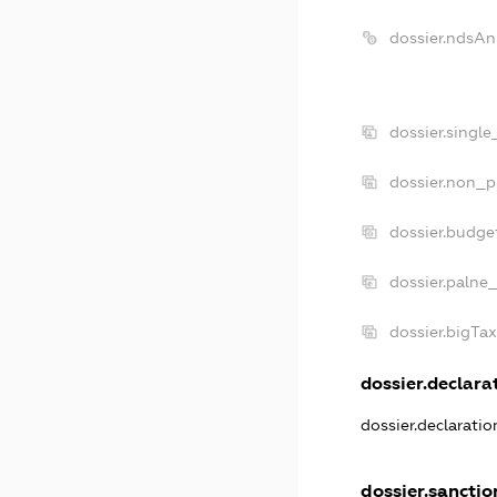
dossier.ndsAn
dossier.singl
dossier.non_p
dossier.budge
dossier.palne
dossier.bigTa
dossier.declarat
dossier.declarati
dossier.sanctio