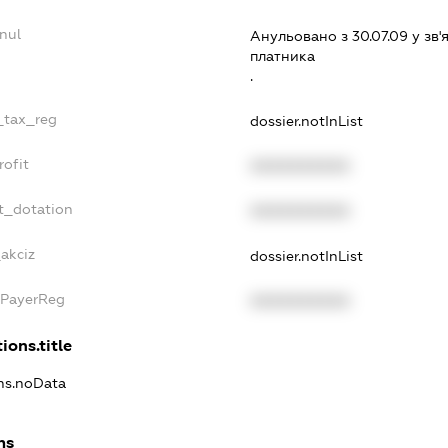
nul
Анульовано з 30.07.09 у зв'я
платника
.
e_tax_reg
dossier.notInList
rofit
XXXXXXXXXX
t_dotation
XXXXXXXXXX
_akciz
dossier.notInList
xPayerReg
XXXXXXXXXX
ions.title
ons.noData
ns