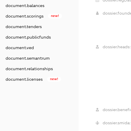
document.balances
dossier.found
document.scorings
new!
document.tenders
document.publicfunds
dossier.heads:
document.ved
document.semantrum
document.relationships
document.licenses
new!
dossier.benefic
dossier.smida: