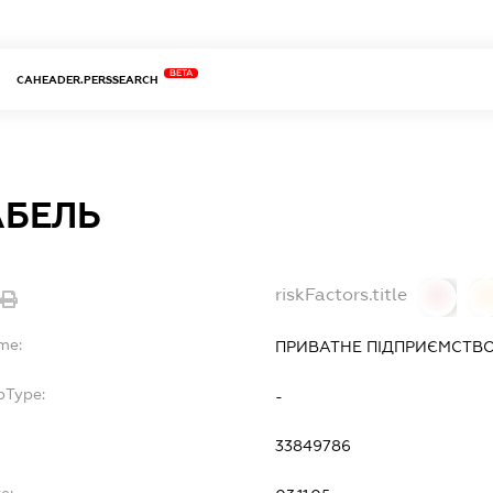
BETA
CAHEADER.PERSSEARCH
АБЕЛЬ
riskFactors.title
0
0
me:
ПРИВАТНЕ ПІДПРИЄМСТВО
bType:
-
33849786
e: