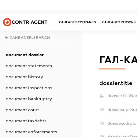
CONTR AGENT
CAHEADER.COMPANIES
CAHEADER.PERSONS
CAHEADER.SEARCH
document.dossier
ГАЛ-К
document.statements
document.history
dossier.title
document.inspections
dossier.fullNa
document.bankruptcy
dossier.opfSu
document.court
document.taxdebts
dossier.edrpo:
document.enforcements
dossier.regDat