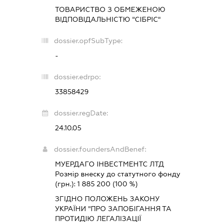
ТОВАРИСТВО З ОБМЕЖЕНОЮ
ВІДПОВІДАЛЬНІСТЮ "СІБРІС"
dossier.opfSubType:
-
dossier.edrpo:
33858429
dossier.regDate:
24.10.05
dossier.foundersAndBenef:
МУЕРДАГО ІНВЕСТМЕНТС ЛТД
Розмір внеску до статутного фонду
(грн.):
1 885 200
(100 %)
ЗГІДНО ПОЛОЖЕНЬ ЗАКОНУ
УКРАЇНИ "ПРО ЗАПОБІГАННЯ ТА
ПРОТИДІЮ ЛЕГАЛІЗАЦІЇ