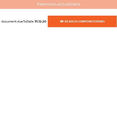
XXXXXXXXXX
freemium.actualData
dossier.commercial_info.activity
XXXXXXXXXX
document.dueToDate
31.12.20
SEARCH.ONMONITORING
freemium.exampleText_1
freemium.exampleText_2
freemium.anonymousPerSearch2
FREEMIUM.DETAILS
FREEMIUM.REGISTER