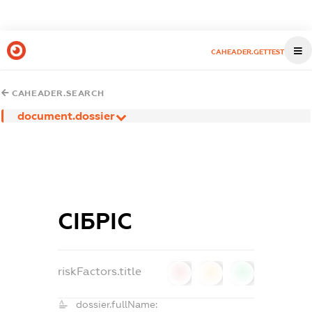
CAHEADER.GETTEST
CAHEADER.SEARCH
document.dossier
СІБРІС
riskFactors.title
0
0
0
dossier.fullName: