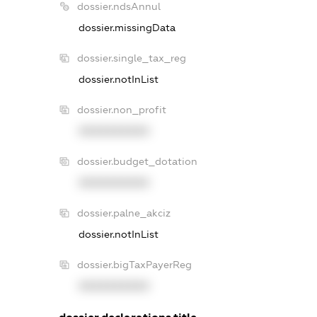
dossier.ndsAnnul
dossier.missingData
dossier.single_tax_reg
dossier.notInList
dossier.non_profit
XXXXXXXXXX
dossier.budget_dotation
XXXXXXXXXX
dossier.palne_akciz
dossier.notInList
dossier.bigTaxPayerReg
XXXXXXXXXX