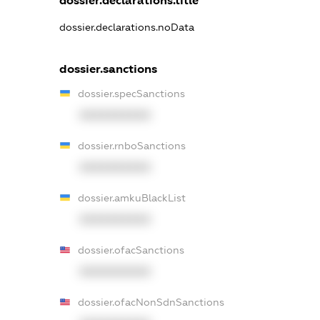
dossier.declarations.title
dossier.declarations.noData
dossier.sanctions
dossier.specSanctions
XXXXXXXXXX
dossier.rnboSanctions
XXXXXXXXXX
dossier.amkuBlackList
XXXXXXXXXX
dossier.ofacSanctions
XXXXXXXXXX
dossier.ofacNonSdnSanctions