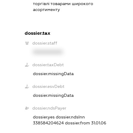
торгівлі товарами широкого
асортименту
dossier.tax
dossier.staff
XXXXXXXXXX
dossier.taxDebt
dossier.missingData
dossier.esvDebt
dossier.missingData
dossier.ndsPayer
dossier.yes
dossier.ndsInn
338584204624
dossier.from 31.01.06