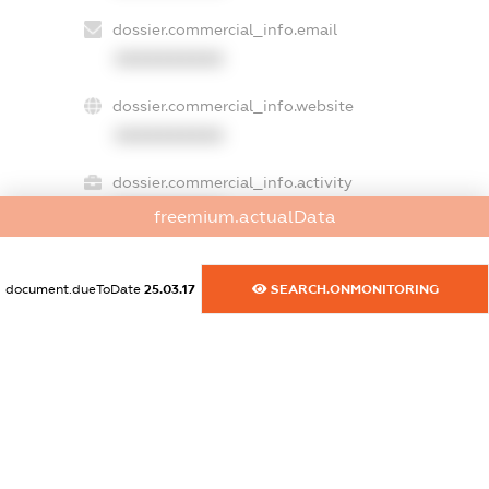
dossier.commercial_info.email
XXXXXXXXXX
dossier.commercial_info.website
XXXXXXXXXX
dossier.commercial_info.activity
XXXXXXXXXX
freemium.actualData
document.dueToDate
25.03.17
SEARCH.ONMONITORING
freemium.exampleText_1
freemium.exampleText_2
freemium.anonymousPerSearch2
FREEMIUM.DETAILS
FREEMIUM.REGISTER