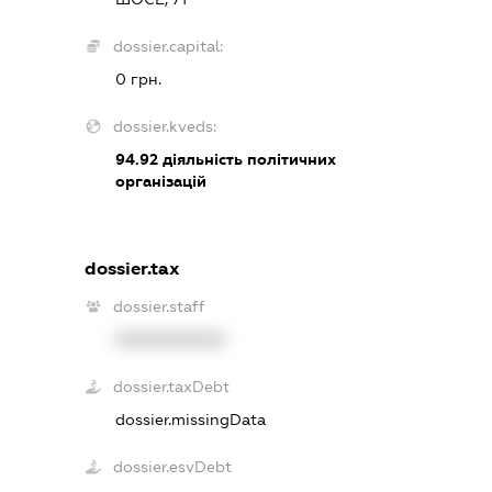
dossier.capital:
0 грн.
dossier.kveds:
94.92
діяльність політичних
організацій
dossier.tax
dossier.staff
XXXXXXXXXX
dossier.taxDebt
dossier.missingData
dossier.esvDebt