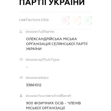
ПАРТІЇ УКРАЇНИ
riskFactors.title
0
0
0
dossier.fullName:
ОЛЕКСАНДРІЙСЬКА МІСЬКА
ОРГАНІЗАЦІЯ СЕЛЯНСЬКОЇ ПАРТІЇ
УКРАЇНИ
dossier.opfSubType:
-
dossier.edrpo:
33861012
dossier.foundersAndBenef:
900 ФІЗИЧНИХ ОСІБ - ЧЛЕНІВ
МІСЬКОЇ ОРГАНІЗАЦІЇ