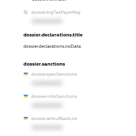
dossier.bigTaxPayerReg
XXXXXXXXXX
dossier.declarations.title
dossier.declarations.noData
dossier.sanctions
dossier.specSanctions
XXXXXXXXXX
dossier.rnboSanctions
XXXXXXXXXX
dossier.amkuBlackList
XXXXXXXXXX