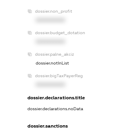
dossier.non_profit
XXXXXXXXXX
dossier.budget_dotation
XXXXXXXXXX
dossier.palne_akciz
dossier.notInList
dossier.bigTaxPayerReg
XXXXXXXXXX
dossier.declarations.title
dossier.declarations.noData
dossier.sanctions