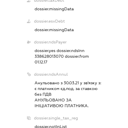
dossier.taxDebt
dossier.missingData
dossier.esvDebt
dossier.missingData
dossier.ndsPayer
dossier.yes
dossier.ndsInn
338628013070
dossier.from
01.12.17
dossier.ndsAnnul
Анульовано з 30.03.21 у зв'язку з:
є платником єд.под. за ставкою
без ПДВ
АНУЛЬОВАНО ЗА
IНIЦIАТИВОЮ ПЛАТНИКА.
dossier.single_tax_reg
dossier.notInList