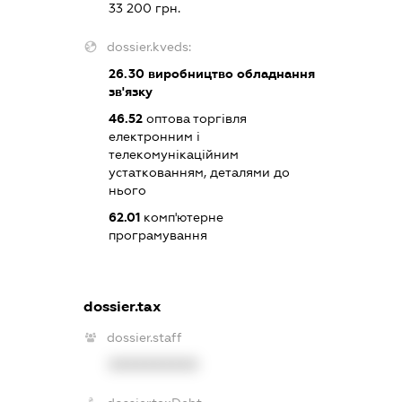
33 200 грн.
dossier.kveds:
26.30
виробництво обладнання
зв'язку
46.52
оптова торгівля
електронним і
телекомунікаційним
устаткованням, деталями до
нього
62.01
комп'ютерне
програмування
dossier.tax
dossier.staff
XXXXXXXXXX