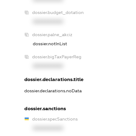
dossier.budget_dotation
XXXXXXXXXX
dossier.palne_akciz
dossier.notInList
dossier.bigTaxPayerReg
XXXXXXXXXX
dossier.declarations.title
dossier.declarations.noData
dossier.sanctions
dossier.specSanctions
XXXXXXXXXX