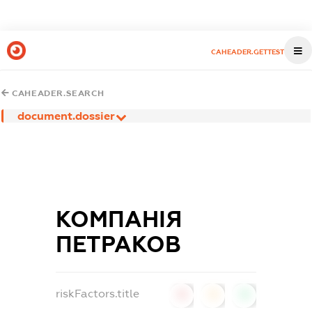
CAHEADER.GETTEST
CAHEADER.SEARCH
document.dossier
КОМПАНІЯ
ПЕТРАКОВ
riskFactors.title
0
0
0