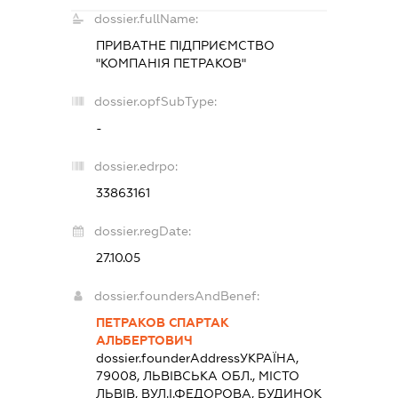
dossier.fullName:
ПРИВАТНЕ ПІДПРИЄМСТВО
"КОМПАНІЯ ПЕТРАКОВ"
dossier.opfSubType:
-
dossier.edrpo:
33863161
dossier.regDate:
27.10.05
dossier.foundersAndBenef:
ПЕТРАКОВ СПАРТАК
АЛЬБЕРТОВИЧ
dossier.founderAddress
УКРАЇНА,
79008, ЛЬВІВСЬКА ОБЛ., МІСТО
ЛЬВІВ, ВУЛ.І.ФЕДОРОВА, БУДИНОК