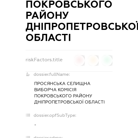
ПОКРОВСЬКОГО
РАЙОНУ
ДНІПРОПЕТРОВСЬКО
ОБЛАСТІ
riskFactors.title
0
0
0
dossier.fullName:
ПРОСЯНСЬКА СЕЛИЩНА
ВИБОРЧА КОМІСІЯ
ПОКРОВСЬКОГО РАЙОНУ
ДНІПРОПЕТРОВСЬКОЇ ОБЛАСТІ
dossier.opfSubType:
-
dossier.edrpo: