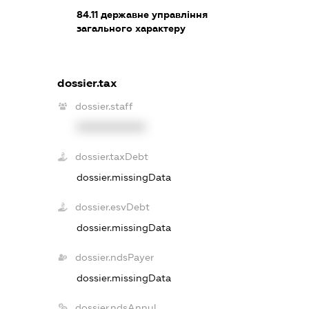
84.11
державне управління
загального характеру
dossier.tax
dossier.staff
XXXXXXXXXX
dossier.taxDebt
dossier.missingData
dossier.esvDebt
dossier.missingData
dossier.ndsPayer
dossier.missingData
dossier.ndsAnnul