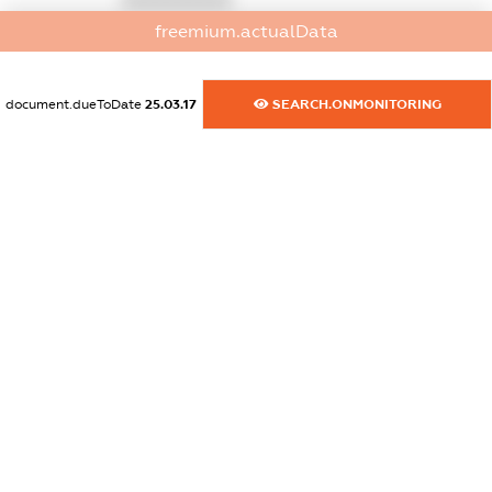
freemium.actualData
dossier.commercial_info.activity
XXXXXXXXXX
document.dueToDate
25.03.17
SEARCH.ONMONITORING
freemium.exampleText_1
freemium.exampleText_2
freemium.anonymousPerSearch2
FREEMIUM.DETAILS
FREEMIUM.REGISTER