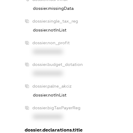
dossier.missingData
dossier.single_tax_reg
dossier.notInList
dossier.non_profit
XXXXXXXXXX
dossier.budget_dotation
XXXXXXXXXX
dossier.palne_akciz
dossier.notInList
dossier.bigTaxPayerReg
XXXXXXXXXX
dossier.declarations.title