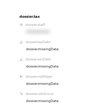
dossier.tax
dossier.staff
XXXXXXXXXX
dossier.taxDebt
dossier.missingData
dossier.esvDebt
dossier.missingData
dossier.ndsPayer
dossier.missingData
dossier.ndsAnnul
dossier.missingData