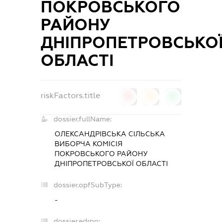
ПОКРОВСЬКОГО
РАЙОНУ
ДНІПРОПЕТРОВСЬКО
ОБЛАСТІ
riskFactors.title
0
0
0
dossier.fullName:
ОЛЕКСАНДРІВСЬКА СІЛЬСЬКА
ВИБОРЧА КОМІСІЯ
ПОКРОВСЬКОГО РАЙОНУ
ДНІПРОПЕТРОВСЬКОЇ ОБЛАСТІ
dossier.opfSubType:
-
dossier.edrpo: