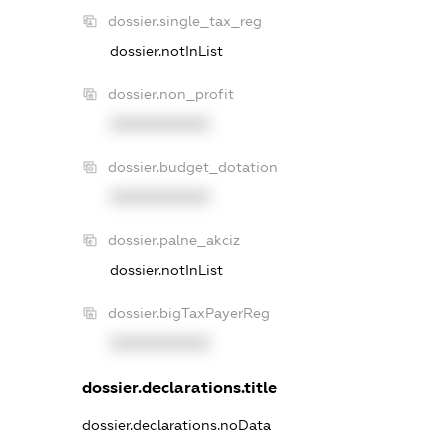
dossier.single_tax_reg
dossier.notInList
dossier.non_profit
XXXXXXXXXX
dossier.budget_dotation
XXXXXXXXXX
dossier.palne_akciz
dossier.notInList
dossier.bigTaxPayerReg
XXXXXXXXXX
dossier.declarations.title
dossier.declarations.noData