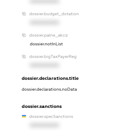
XXXXXXXXXX
dossier.budget_dotation
XXXXXXXXXX
dossier.palne_akciz
dossier.notInList
dossier.bigTaxPayerReg
XXXXXXXXXX
dossier.declarations.title
dossier.declarations.noData
dossier.sanctions
dossier.specSanctions
XXXXXXXXXX