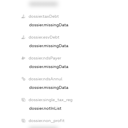
XXXXXXXXXX
dossier.taxDebt
dossier.missingData
dossier.esvDebt
dossier.missingData
dossier.ndsPayer
dossier.missingData
dossier.ndsAnnul
dossier.missingData
dossier.single_tax_reg
dossier.notInList
dossier.non_profit