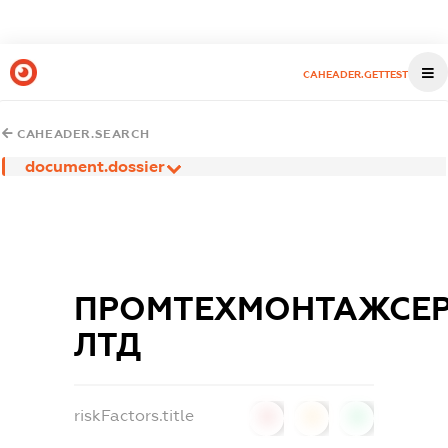
CAHEADER.GETTEST
CAHEADER.SEARCH
document.dossier
ПРОМТЕХМОНТАЖСЕР
ЛТД
riskFactors.title
0
0
0