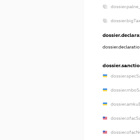
dossier.palne
dossier.bigT
dossier.declarat
dossier.declarati
dossier.sancti
dossier.specS
dossier.rnboS
dossier.amkuB
dossier.ofacS
dossier.ofac