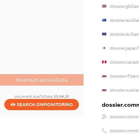
dossier.gbSan
dossier.ausSa
dossier.euSan
dossier.japan
dossier.cana
dossier.rfSan
freemium.actualData
dossier.russi
document.dueToDate
25.04.25
dossier.comm
SEARCH.ONMONITORING
dossier.comme
dossier.comm