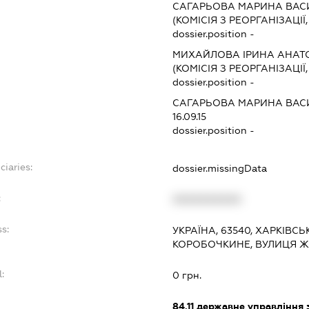
САГАРЬОВА МАРИНА ВАС
(КОМІСІЯ З РЕОРГАНІЗАЦІЇ
dossier.position -
МИХАЙЛОВА ІРИНА АНАТО
(КОМІСІЯ З РЕОРГАНІЗАЦІЇ
dossier.position -
САГАРЬОВА МАРИНА ВАС
16.09.15
dossier.position -
ciaries:
dossier.missingData
:
XXXXXXXXXX
s:
УКРАЇНА, 63540, ХАРКІВСЬ
КОРОБОЧКИНЕ, ВУЛИЦЯ Ж
:
0 грн.
84.11
державне управління 