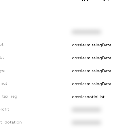
XXXXXXXXXX
bt
dossier.missingData
bt
dossier.missingData
yer
dossier.missingData
nnul
dossier.missingData
e_tax_reg
dossier.notInList
rofit
XXXXXXXXXX
et_dotation
XXXXXXXXXX