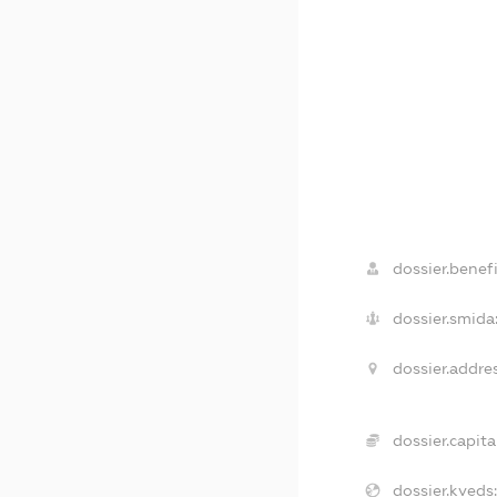
dossier.benefi
dossier.smida
dossier.addres
dossier.capital
dossier.kveds: