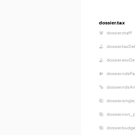
dossier.tax
dossier.staff
dossier.taxDe
dossier.esvDe
dossier.ndsPa
dossier.ndsA
dossier.singl
dossier.non_p
dossier.budg