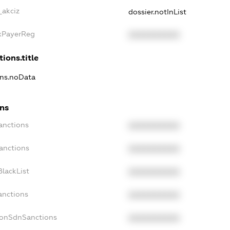
_akciz
dossier.notInList
axPayerReg
XXXXXXXXXX
ions.title
ons.noData
ons
anctions
XXXXXXXXXX
anctions
XXXXXXXXXX
lackList
XXXXXXXXXX
anctions
XXXXXXXXXX
NonSdnSanctions
XXXXXXXXXX