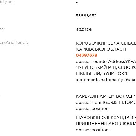
ubType:
-
33866932
te:
30.01.06
dersAndBenef:
КОРОБОЧКИНСЬКА СІЛЬСЬ
ХАРКІВСЬКОЇ ОБЛАСТІ
04397678
dossier.founderAddress
УКРА
ЧУГУЇВСЬКИЙ Р-Н, СЕЛО
ШКІЛЬНИЙ, БУДИНОК 1
statements.nationality:
Укра
:
КАРБАЗІН АРТЕМ ВОЛОД
dossier.from 16.09.15
ВІДОМО
dossier.position -
ШАРОВКІН ОЛЕКСАНДР В
ПРИПИНЕННЯ АБО ЛІКВІД
dossier.position -