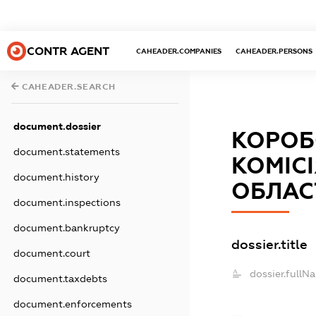
CONTR AGENT
CAHEADER.COMPANIES
CAHEADER.PERSONS
CAHEADER.SEARCH
document.dossier
КОРОБ
document.statements
КОМІС
document.history
ОБЛАС
document.inspections
document.bankruptcy
dossier.title
document.court
dossier.fullN
document.taxdebts
document.enforcements