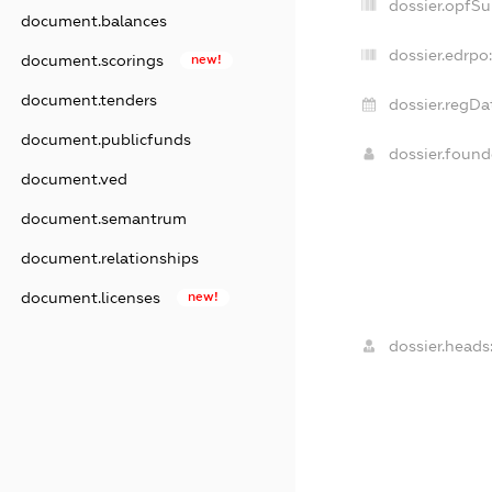
dossier.opfS
document.balances
dossier.edrpo:
document.scorings
new!
document.tenders
dossier.regDa
document.publicfunds
dossier.foun
document.ved
document.semantrum
document.relationships
document.licenses
new!
dossier.heads