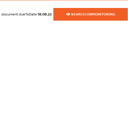
dossier.commercial_info.website
document.dueToDate
18.08.22
SEARCH.ONMONITORING
XXXXXXXXXX
dossier.commercial_info.activity
XXXXXXXXXX
freemium.exampleText_1
freemium.exampleText_2
freemium.anonymousPerSearch2
FREEMIUM.DETAILS
FREEMIUM.REGISTER