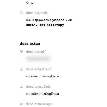
0 грн.
dossier.kveds:
84.11
державне управління
загального характеру
dossier.tax
dossier.staff
XXXXXXXXXX
dossier.taxDebt
dossier.missingData
dossier.esvDebt
dossier.missingData
dossier.ndsPayer