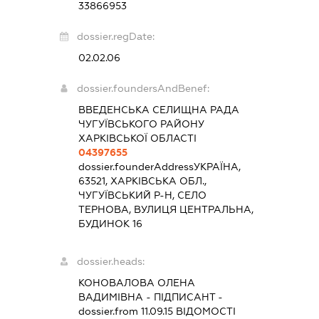
33866953
dossier.regDate:
02.02.06
dossier.foundersAndBenef:
ВВЕДЕНСЬКА СЕЛИЩНА РАДА
ЧУГУЇВСЬКОГО РАЙОНУ
ХАРКІВСЬКОЇ ОБЛАСТІ
04397655
dossier.founderAddress
УКРАЇНА,
63521, ХАРКІВСЬКА ОБЛ.,
ЧУГУЇВСЬКИЙ Р-Н, СЕЛО
ТЕРНОВА, ВУЛИЦЯ ЦЕНТРАЛЬНА,
БУДИНОК 16
dossier.heads:
КОНОВАЛОВА ОЛЕНА
ВАДИМІВНА
-
ПІДПИСАНТ
-
dossier.from 11.09.15
ВІДОМОСТІ