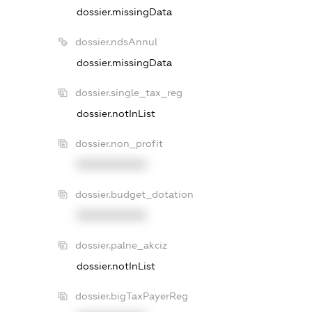
dossier.missingData
dossier.ndsAnnul
dossier.missingData
dossier.single_tax_reg
dossier.notInList
dossier.non_profit
XXXXXXXXXX
dossier.budget_dotation
XXXXXXXXXX
dossier.palne_akciz
dossier.notInList
dossier.bigTaxPayerReg