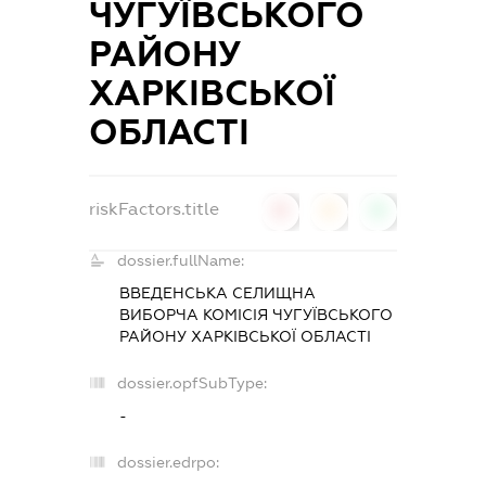
ЧУГУЇВСЬКОГО
РАЙОНУ
ХАРКІВСЬКОЇ
ОБЛАСТІ
riskFactors.title
0
0
0
dossier.fullName:
ВВЕДЕНСЬКА СЕЛИЩНА
ВИБОРЧА КОМІСІЯ ЧУГУЇВСЬКОГО
РАЙОНУ ХАРКІВСЬКОЇ ОБЛАСТІ
dossier.opfSubType:
-
dossier.edrpo: