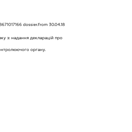
38671017166
dossier.from 30.04.18
зку з:
надання декларацiй про
онтролюючого органу.