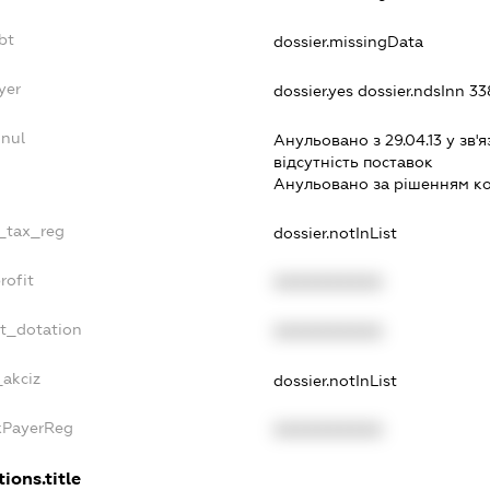
bt
dossier.missingData
yer
dossier.yes
dossier.ndsInn 3
nnul
Анульовано з 29.04.13 у зв'я
вiдсутнiсть поставок
Анульовано за рiшенням к
e_tax_reg
dossier.notInList
rofit
XXXXXXXXXX
et_dotation
XXXXXXXXXX
_akciz
dossier.notInList
axPayerReg
XXXXXXXXXX
ions.title