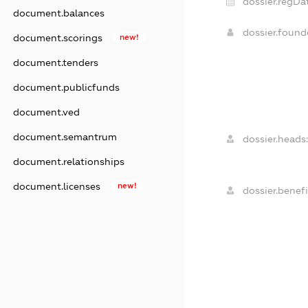
dossier.regDa
document.balances
dossier.foun
document.scorings
new!
document.tenders
document.publicfunds
document.ved
document.semantrum
dossier.heads:
document.relationships
document.licenses
new!
dossier.benefi