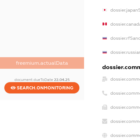
dossier.japan
dossier.canad
dossier.rfSan
dossier.russia
freemium.actualData
dossier.comme
dossier.comme
document.dueToDate
22.04.25
SEARCH.ONMONITORING
dossier.comm
dossier.comme
dossier.comme
dossier.comme