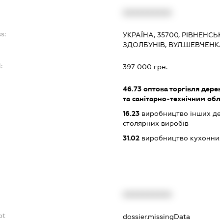
XXXXXXXXXX
s:
УКРАЇНА, 35700, РІВНЕНСЬ
ЗДОЛБУНІВ, ВУЛ.ШЕВЧЕНК
:
397 000 грн.
46.73
оптова торгівля дере
та санітарно-технічним об
16.23
виробництво інших дер
столярних виробів
31.02
виробництво кухонни
XXXXXXXXXX
bt
dossier.missingData