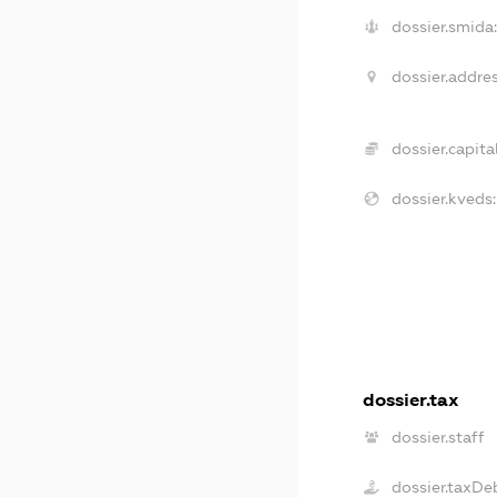
dossier.smida:
dossier.addres
dossier.capital
dossier.kveds:
dossier.tax
dossier.staff
dossier.taxDe