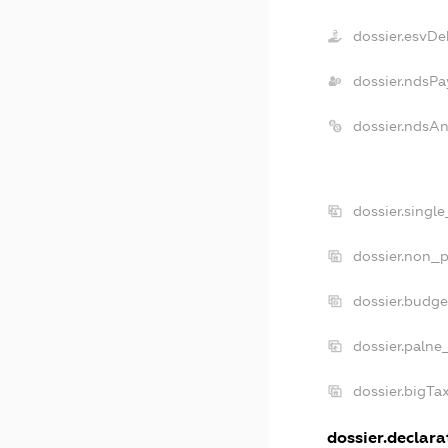
dossier.esvDe
dossier.ndsPa
dossier.ndsA
dossier.singl
dossier.non_p
dossier.budg
dossier.palne
dossier.bigT
dossier.declarat