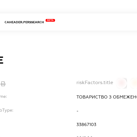
BETA
CAHEADER.PERSSEARCH
Е
riskFactors.title
0
ame:
ТОВАРИСТВО З ОБМЕЖЕНО
bType:
-
33867103