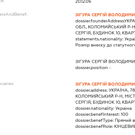
te:
20.12.06
dersAndBenef:
ЗІГУРА СЕРГІЙ ВОЛОДИМ
dossier.founderAddress
УКРА
ОБЛ., КОЛОМИЙСЬКИЙ Р-Н
СЕРГІЯ, БУДИНОК 10, КВАР
statements.nationality:
Укра
Розмір внеску до статутног
ЗІГУРА СЕРГІЙ ВОЛОДИМ
dossier.position -
ciaries:
ЗІГУРА СЕРГІЙ ВОЛОДИМ
dossier.address:
УКРАЇНА, 7
КОЛОМИЙСЬКИЙ Р-Н, МІСТ
СЕРГІЯ, БУДИНОК 10, КВАР
dossier.nationality:
Україна
dossier.benefInterest:
100
dossier.benefType:
Прямий в
dossier.benefRole:
КІНЦЕВИ