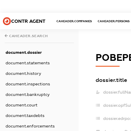
CONTR AGENT
CAHEADER.COMPANIES
CAHEADER.PERSONS
CAHEADER.SEARCH
document.dossier
РОВЕР
document.statements
document.history
dossier.title
document.inspections
dossier.fullN
document.bankruptcy
document.court
dossier.opfSu
document.taxdebts
dossier.edrpo:
document.enforcements