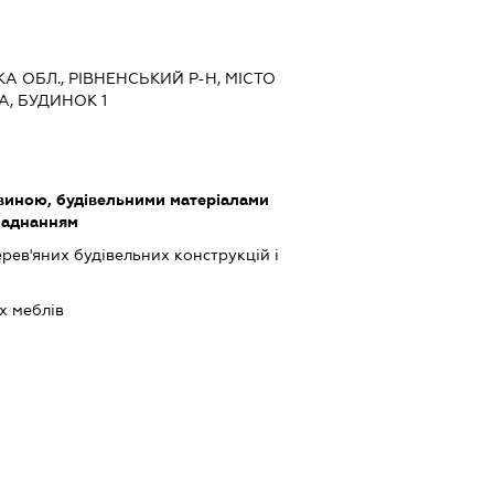
КА ОБЛ., РІВНЕНСЬКИЙ Р-Н, МІСТО
А, БУДИНОК 1
виною, будівельними матеріалами
ладнанням
ев'яних будівельних конструкцій і
х меблів