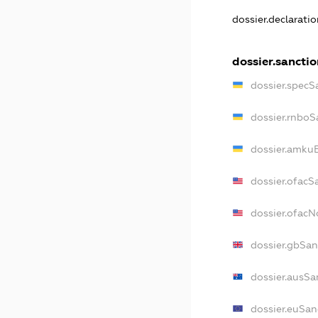
dossier.declarati
dossier.sanctio
dossier.specS
dossier.rnboS
dossier.amkuB
dossier.ofacS
dossier.ofac
dossier.gbSan
dossier.ausSa
dossier.euSan