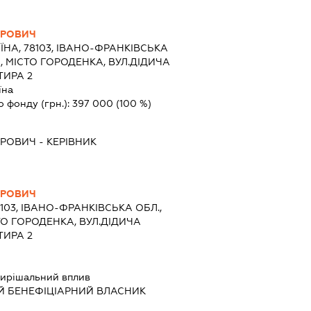
ИРОВИЧ
ЇНА, 78103, ІВАНО-ФРАНКІВСЬКА
, МІСТО ГОРОДЕНКА, ВУЛ.ДІДИЧА
ТИРА 2
їна
о фонду (грн.):
397 000
(100 %)
ИРОВИЧ
-
КЕРІВНИК
ИРОВИЧ
8103, ІВАНО-ФРАНКІВСЬКА ОБЛ.,
О ГОРОДЕНКА, ВУЛ.ДІДИЧА
ТИРА 2
ирішальний вплив
Й БЕНЕФІЦІАРНИЙ ВЛАСНИК