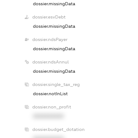
dossier.missingData
dossier.esvDebt
dossier.missingData
dossier.ndsPayer
dossier.missingData
dossier.ndsAnnul
dossier.missingData
dossier.single_tax_reg
dossier.notInList
dossier.non_profit
XXXXXXXXXX
dossier.budget_dotation