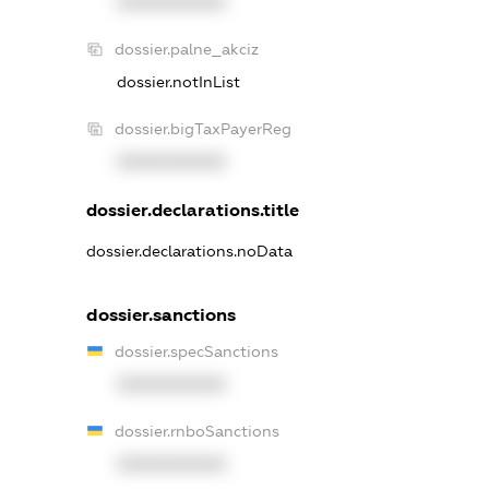
XXXXXXXXXX
dossier.palne_akciz
dossier.notInList
dossier.bigTaxPayerReg
XXXXXXXXXX
dossier.declarations.title
dossier.declarations.noData
dossier.sanctions
dossier.specSanctions
XXXXXXXXXX
dossier.rnboSanctions
XXXXXXXXXX