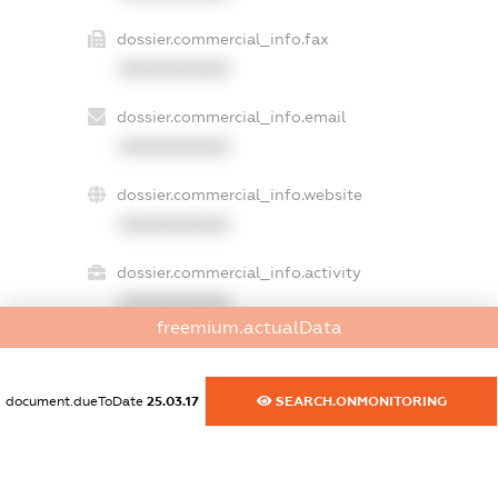
dossier.commercial_info.fax
XXXXXXXXXX
dossier.commercial_info.email
XXXXXXXXXX
dossier.commercial_info.website
XXXXXXXXXX
dossier.commercial_info.activity
XXXXXXXXXX
freemium.actualData
freemium.exampleText_1
document.dueToDate
25.03.17
SEARCH.ONMONITORING
freemium.exampleText_2
freemium.anonymousPerSearch2
FREEMIUM.DETAILS