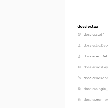
dossier.tax
dossier.staff
dossier.taxDeb
dossier.esvDeb
dossier.ndsPay
dossier.ndsAn
dossier.single
dossier.non_pr