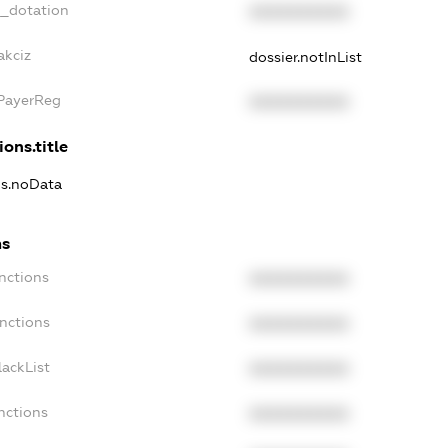
t_dotation
XXXXXXXXXX
akciz
dossier.notInList
xPayerReg
XXXXXXXXXX
ions.title
ns.noData
ns
nctions
XXXXXXXXXX
nctions
XXXXXXXXXX
ackList
XXXXXXXXXX
nctions
XXXXXXXXXX