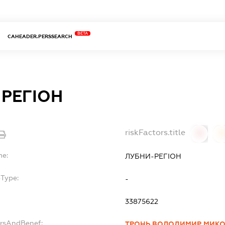
BETA
CAHEADER.PERSSEARCH
РЕГІОН
riskFactors.title
0
0
me:
ЛУБНИ-РЕГІОН
bType:
-
33875622
ersAndBenef:
ТРОНЬ ВОЛОДИМИР МИК