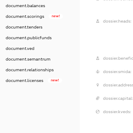
document.balances
document.scorings
new!
dossier.heads:
document.tenders
document.publicfunds
document.ved
dossier.benefic
document.semantrum
document.relationships
dossier.smida:
document.licenses
new!
dossier.address
dossier.capital:
dossier.kveds: