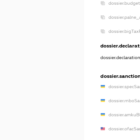
dossier.budge
dossier.palne_
dossier.bigTa
dossier.declarat
dossier.declaratio
dossier.sanctio
dossier.specSa
dossier.rnboSa
dossier.amkuBl
dossier.ofacSa