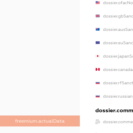
dossier.ofacN
dossier.gbSanc
dossier.ausSan
dossier.euSanc
dossier.japanS
dossier.canad
dossier.rfSanc
dossier.russian
dossier.comme
freemium.actualData
dossier.commer