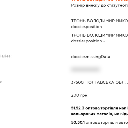
Розмір внеску до статутног
ТРОНЬ ВОЛОДИМИР МИК
dossier.position -
ТРОНЬ ВОЛОДИМИР МИК
dossier.position -
iaries:
dossier.missingData
XXXXXXXXXX
:
37500, ПОЛТАВСЬКА ОБЛ.,
200 грн.
51.52.3
оптова торгівля нап
кольорових металів, не від
50.30.1
оптова торгівля авт