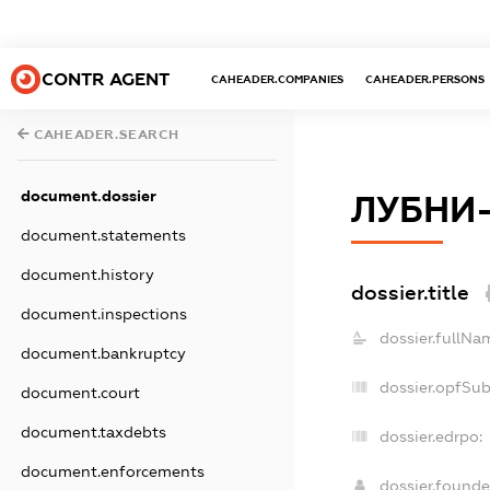
CONTR AGENT
CAHEADER.COMPANIES
CAHEADER.PERSONS
CAHEADER.SEARCH
document.dossier
ЛУБНИ-
document.statements
document.history
dossier.title
document.inspections
dossier.fullNa
document.bankruptcy
dossier.opfSu
document.court
document.taxdebts
dossier.edrpo:
document.enforcements
dossier.found