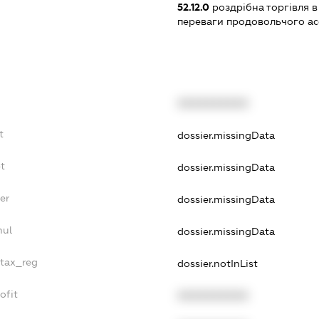
52.12.0
роздрібна торгівля в
переваги продовольчого а
XXXXXXXXXX
t
dossier.missingData
t
dossier.missingData
er
dossier.missingData
nul
dossier.missingData
_tax_reg
dossier.notInList
ofit
XXXXXXXXXX