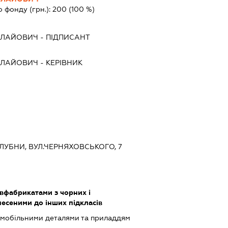
о фонду (грн.):
200
(100 %)
ОЛАЙОВИЧ
-
ПІДПИСАНТ
ОЛАЙОВИЧ
-
КЕРІВНИК
 ЛУБНИ, ВУЛ.ЧЕРНЯХОВСЬКОГО, 7
івфабрикатами з чорних і
несеними до інших підкласів
омобільними деталями та приладдям