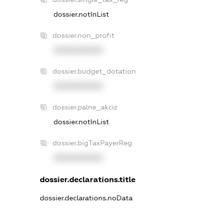
dossier.notInList
dossier.non_profit
XXXXXXXXXX
dossier.budget_dotation
XXXXXXXXXX
dossier.palne_akciz
dossier.notInList
dossier.bigTaxPayerReg
XXXXXXXXXX
dossier.declarations.title
dossier.declarations.noData