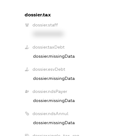
dossier.tax
dossier.staff
XXXXXXXXXX
dossier.taxDebt
dossier.missingData
dossier.esvDebt
dossier.missingData
dossier.ndsPayer
dossier.missingData
dossier.ndsAnnul
dossier.missingData
dossier.single_tax_reg