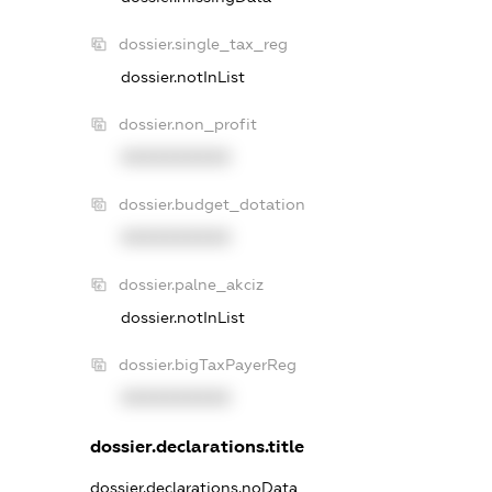
dossier.single_tax_reg
dossier.notInList
dossier.non_profit
XXXXXXXXXX
dossier.budget_dotation
XXXXXXXXXX
dossier.palne_akciz
dossier.notInList
dossier.bigTaxPayerReg
XXXXXXXXXX
dossier.declarations.title
dossier.declarations.noData