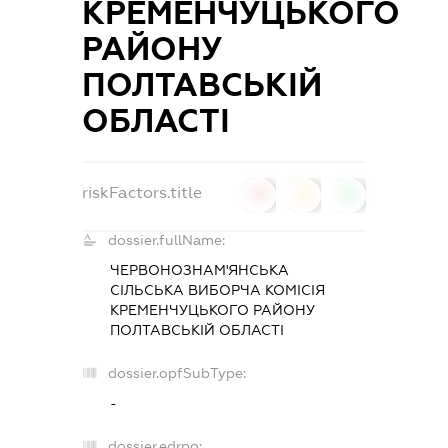
КРЕМЕНЧУЦЬКОГО
РАЙОНУ
ПОЛТАВСЬКІЙ
ОБЛАСТІ
riskFactors.title
0
0
0
dossier.fullName:
ЧЕРВОНОЗНАМ'ЯНСЬКА
СІЛЬСЬКА ВИБОРЧА КОМІСІЯ
КРЕМЕНЧУЦЬКОГО РАЙОНУ
ПОЛТАВСЬКІЙ ОБЛАСТІ
dossier.opfSubType:
-
dossier.edrpo: