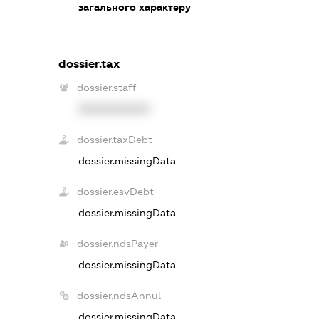
загального характеру
dossier.tax
dossier.staff
XXXXXXXXXX
dossier.taxDebt
dossier.missingData
dossier.esvDebt
dossier.missingData
dossier.ndsPayer
dossier.missingData
dossier.ndsAnnul
dossier.missingData