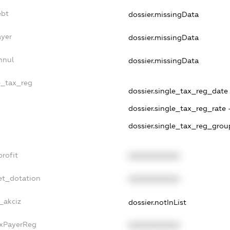
ebt
dossier.missingData
ayer
dossier.missingData
nnul
dossier.missingData
e_tax_reg
dossier.single_tax_reg_date -
dossier.single_tax_reg_rate 
dossier.single_tax_reg_grou
rofit
XXXXXXXXXX
et_dotation
XXXXXXXXXX
_akciz
dossier.notInList
axPayerReg
XXXXXXXXXX