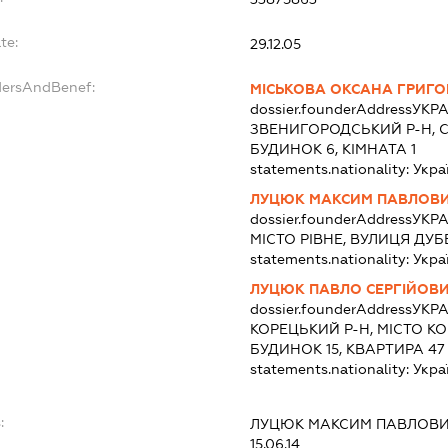
te:
29.12.05
dersAndBenef:
МІСЬКОВА ОКСАНА ГРИГО
dossier.founderAddress
УКРА
ЗВЕНИГОРОДСЬКИЙ Р-Н, С
БУДИНОК 6, КІМНАТА 1
statements.nationality:
Укра
ЛУЦЮК МАКСИМ ПАВЛОВ
dossier.founderAddress
УКРА
МІСТО РІВНЕ, ВУЛИЦЯ ДУБ
statements.nationality:
Укра
ЛУЦЮК ПАВЛО СЕРГІЙОВ
dossier.founderAddress
УКРА
КОРЕЦЬКИЙ Р-Н, МІСТО К
БУДИНОК 15, КВАРТИРА 47
statements.nationality:
Укра
:
ЛУЦЮК МАКСИМ ПАВЛОВ
15.06.14