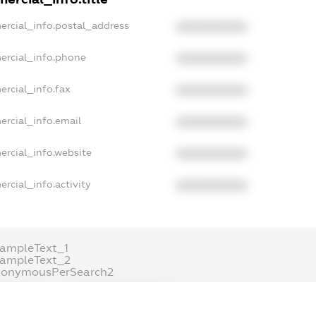
ercial_info.postal_address
XXXXXXXXXX
ercial_info.phone
XXXXXXXXXX
ercial_info.fax
XXXXXXXXXX
ercial_info.email
XXXXXXXXXX
ercial_info.website
XXXXXXXXXX
rcial_info.activity
XXXXXXXXXX
ampleText_1
xampleText_2
nonymousPerSearch2
DETAILS
FREEMIUM.REGISTER