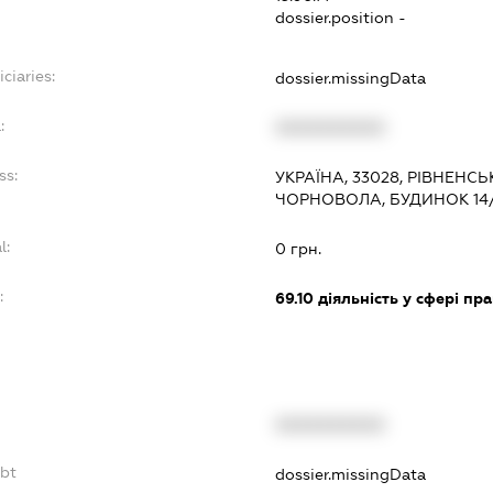
dossier.position -
ciaries:
dossier.missingData
:
XXXXXXXXXX
ss:
УКРАЇНА, 33028, РІВНЕНСЬ
ЧОРНОВОЛА, БУДИНОК 14/1
l:
0 грн.
:
69.10
діяльність у сфері пр
XXXXXXXXXX
ebt
dossier.missingData