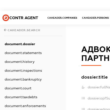
CONTR AGENT
CAHEADER.COMPANIES
CAHEADER.PERSONS
CAHEADER.SEARCH
document.dossier
АДВОК
document.statements
ПАРТН
document.history
document.inspections
dossier.title
document.bankruptcy
dossier.fullN
document.court
document.taxdebts
dossier.opfS
document.enforcements
dossier.edrpo