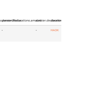
ns.personStatus
dossier.declarations.amount
dossier.declarations.currency
dossier.declarations.source
-
-
НАЗК