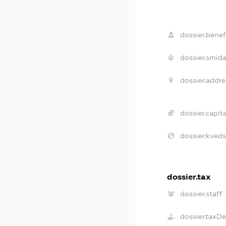
dossier.benefi
dossier.smida
dossier.addre
dossier.capita
dossier.kveds
dossier.tax
dossier.staff
dossier.taxD