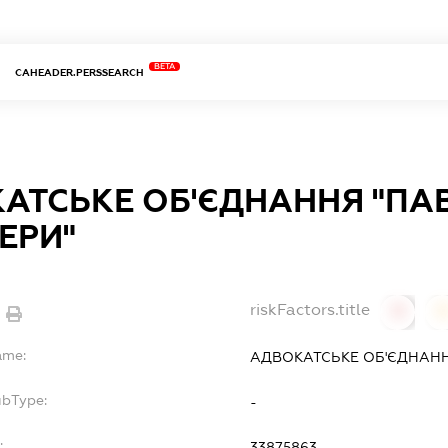
BETA
CAHEADER.PERSSEARCH
АТСЬКЕ ОБ'ЄДНАННЯ "ПА
ЕРИ"
riskFactors.title
0
ame:
АДВОКАТСЬКЕ ОБ'ЄДНАНН
ubType:
-
:
33875863