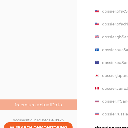
dossier.ofac
dossier.ofac
dossier.gbSa
dossier.ausS
dossier.euSa
dossier.japa
dossier.cana
dossier.rfSan
freemium.actualData
dossier.russi
document.dueToDate
04.09.25
dossier.comm
SEARCH.ONMONITORING