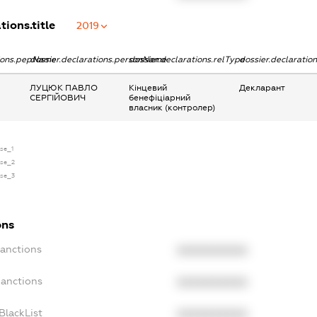
tions.title
2019
tions.pepName
dossier.declarations.personName
dossier.declarations.relType
dossier.declaratio
ЛУЦЮК ПАВЛО
Кінцевий
Декларант
СЕРГІЙОВИЧ
бенефіціарний
власник (контролер)
nse_1
nse_2
nse_3
ons
Sanctions
XXXXXXXXXX
Sanctions
XXXXXXXXXX
BlackList
XXXXXXXXXX