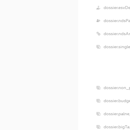
dossier.esvD
dossier.ndsP
dossier.ndsA
dossier.singl
dossier.non_p
dossier.budg
dossier.palne
dossier.bigT