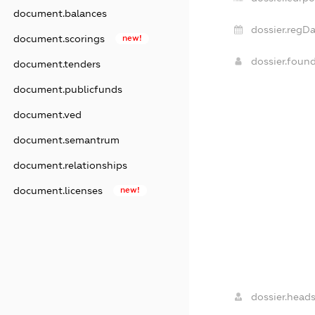
document.balances
dossier.regDa
document.scorings
new!
dossier.foun
document.tenders
document.publicfunds
document.ved
document.semantrum
document.relationships
document.licenses
new!
dossier.heads