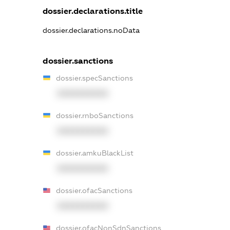
dossier.declarations.title
dossier.declarations.noData
dossier.sanctions
dossier.specSanctions
XXXXXXXXXX
dossier.rnboSanctions
XXXXXXXXXX
dossier.amkuBlackList
XXXXXXXXXX
dossier.ofacSanctions
XXXXXXXXXX
dossier.ofacNonSdnSanctions