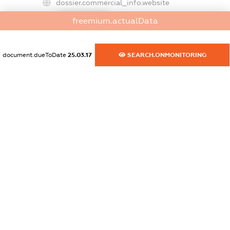
dossier.commercial_info.website
XXXXXXXXXX
freemium.actualData
dossier.commercial_info.activity
XXXXXXXXXX
document.dueToDate
25.03.17
SEARCH.ONMONITORING
freemium.exampleText_1
freemium.exampleText_2
freemium.anonymousPerSearch2
FREEMIUM.DETAILS
FREEMIUM.REGISTER