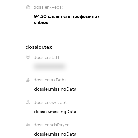
dossier.kveds:
94.20
діяльність професійних
спілок
dossier.tax
dossier.staff
XXXXXXXXXX
dossier.taxDebt
dossier.missingData
dossier.esvDebt
dossier.missingData
dossier.ndsPayer
dossier.missingData