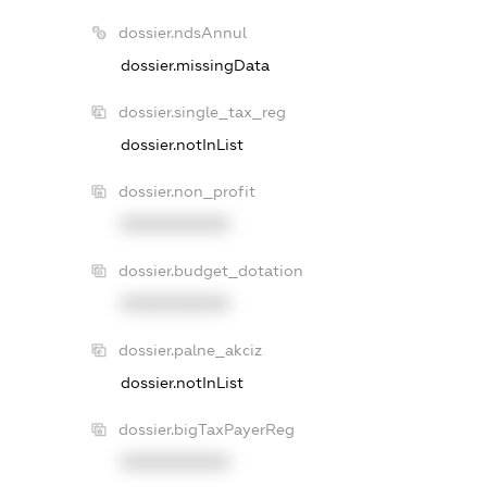
dossier.ndsAnnul
dossier.missingData
dossier.single_tax_reg
dossier.notInList
dossier.non_profit
XXXXXXXXXX
dossier.budget_dotation
XXXXXXXXXX
dossier.palne_akciz
dossier.notInList
dossier.bigTaxPayerReg
XXXXXXXXXX