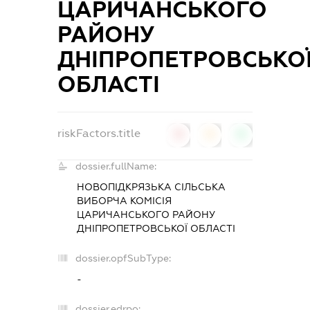
ЦАРИЧАНСЬКОГО
РАЙОНУ
ДНІПРОПЕТРОВСЬКО
ОБЛАСТІ
riskFactors.title
0
0
0
dossier.fullName:
НОВОПІДКРЯЗЬКА СІЛЬСЬКА
ВИБОРЧА КОМІСІЯ
ЦАРИЧАНСЬКОГО РАЙОНУ
ДНІПРОПЕТРОВСЬКОЇ ОБЛАСТІ
dossier.opfSubType:
-
dossier.edrpo: