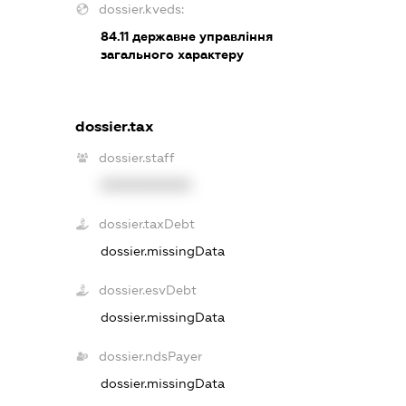
dossier.kveds:
84.11
державне управління
загального характеру
dossier.tax
dossier.staff
XXXXXXXXXX
dossier.taxDebt
dossier.missingData
dossier.esvDebt
dossier.missingData
dossier.ndsPayer
dossier.missingData