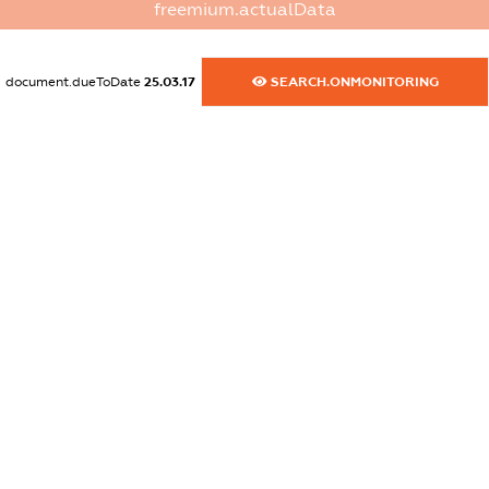
freemium.actualData
XXXXXXXXXX
dossier.commercial_info.activity
document.dueToDate
25.03.17
SEARCH.ONMONITORING
XXXXXXXXXX
freemium.exampleText_1
freemium.exampleText_2
freemium.anonymousPerSearch2
FREEMIUM.DETAILS
FREEMIUM.REGISTER