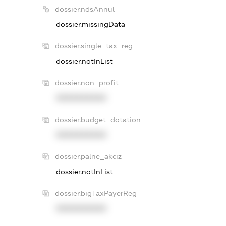
dossier.ndsAnnul
dossier.missingData
dossier.single_tax_reg
dossier.notInList
dossier.non_profit
XXXXXXXXXX
dossier.budget_dotation
XXXXXXXXXX
dossier.palne_akciz
dossier.notInList
dossier.bigTaxPayerReg
XXXXXXXXXX