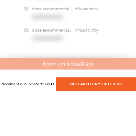
dossier.commercial_info.website
XXXXXXXXXX
dossier.commercial_info.activity
XXXXXXXXXX
freemium.actualData
freemium.exampleText_1
freemium.exampleText_2
freemium.anonymousPerSearch2
document.dueToDate
25.03.17
SEARCH.ONMONITORING
FREEMIUM.DETAILS
FREEMIUM.REGISTER