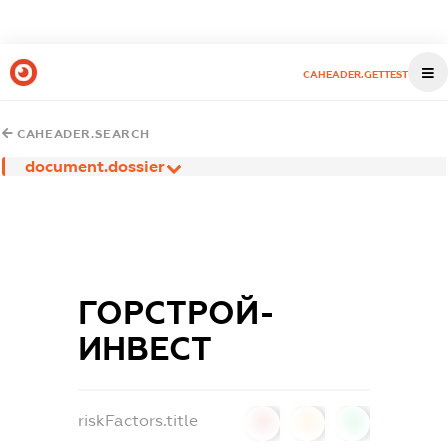
CAHEADER.GETTEST
CAHEADER.SEARCH
document.dossier
ГОРСТРОЙ-
ИНВЕСТ
riskFactors.title
0
0
0