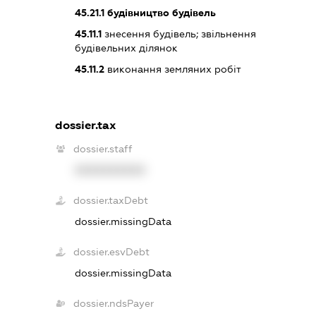
45.21.1
будівництво будівель
45.11.1
знесення будівель; звільнення
будівельних ділянок
45.11.2
виконання земляних робіт
dossier.tax
dossier.staff
XXXXXXXXXX
dossier.taxDebt
dossier.missingData
dossier.esvDebt
dossier.missingData
dossier.ndsPayer