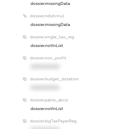
dossier.missingData
dossier.ndsAnnul
dossier.missingData
dossier.single_tax_reg
dossier.notInList
dossier.non_profit
XXXXXXXXXX
dossier.budget_dotation
XXXXXXXXXX
dossier.palne_akciz
dossier.notInList
dossier.bigTaxPayerReg