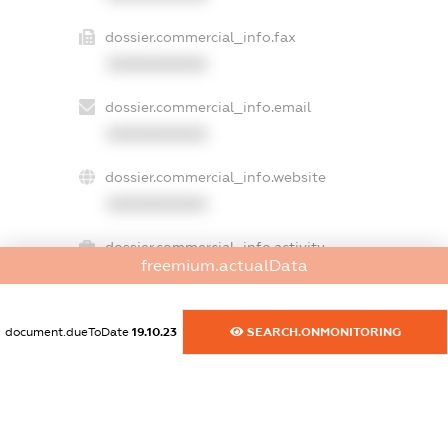
dossier.commercial_info.fax
XXXXXXXXXX
dossier.commercial_info.email
XXXXXXXXXX
dossier.commercial_info.website
XXXXXXXXXX
dossier.commercial_info.activity
freemium.actualData
XXXXXXXXXX
document.dueToDate
19.10.23
SEARCH.ONMONITORING
freemium.exampleText_1
freemium.exampleText_2
freemium.anonymousPerSearch2
FREEMIUM.DETAILS