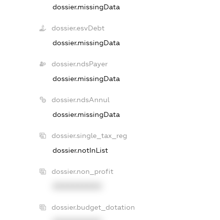
dossier.missingData
dossier.esvDebt
dossier.missingData
dossier.ndsPayer
dossier.missingData
dossier.ndsAnnul
dossier.missingData
dossier.single_tax_reg
dossier.notInList
dossier.non_profit
XXXXXXXXXX
dossier.budget_dotation