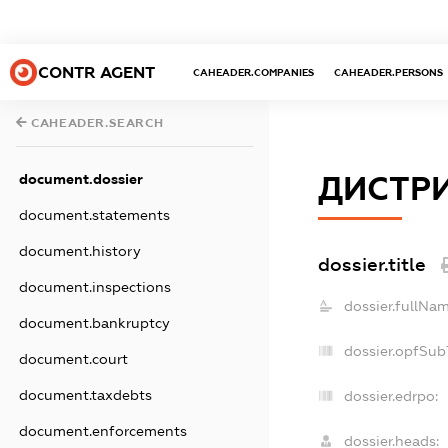
CONTR AGENT
CAHEADER.COMPANIES
CAHEADER.PERSONS
CAHEADER.SEARCH
ДИСТРИ
document.dossier
document.statements
document.history
dossier.title
document.inspections
dossier.fullNam
document.bankruptcy
dossier.opfSub
document.court
document.taxdebts
dossier.edrpo:
document.enforcements
dossier.heads: