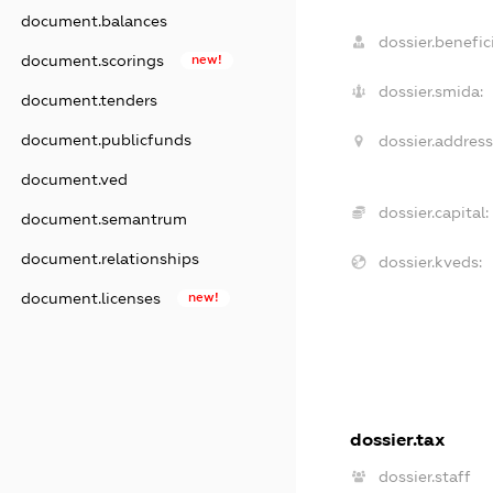
document.balances
dossier.benefici
document.scorings
new!
dossier.smida:
document.tenders
document.publicfunds
dossier.address
document.ved
dossier.capital:
document.semantrum
document.relationships
dossier.kveds:
document.licenses
new!
dossier.tax
dossier.staff