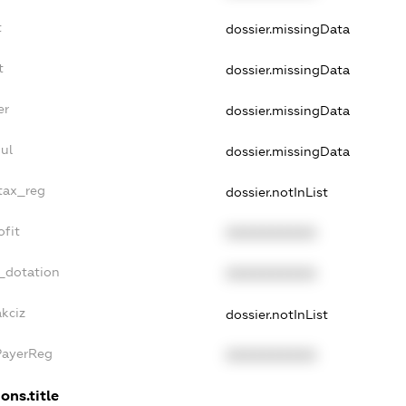
t
dossier.missingData
t
dossier.missingData
er
dossier.missingData
ul
dossier.missingData
_tax_reg
dossier.notInList
ofit
XXXXXXXXXX
_dotation
XXXXXXXXXX
akciz
dossier.notInList
PayerReg
XXXXXXXXXX
ons.title