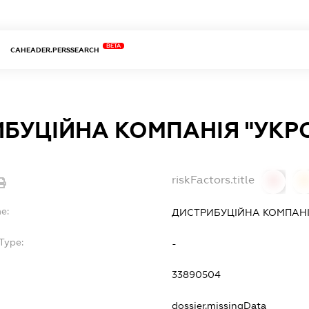
BETA
CAHEADER.PERSSEARCH
БУЦІЙНА КОМПАНІЯ "УКР
riskFactors.title
0
0
e:
ДИСТРИБУЦІЙНА КОМПАНІ
Type:
-
33890504
dossier.missingData