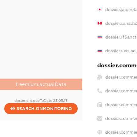
dossier.japanS
dossier.canada
dossier.rfSanct
dossier.russian
dossier.comme
dossier.commer
freemium.actualData
dossier.commer
document.dueToDate
25.03.17
dossier.commer
SEARCH.ONMONITORING
dossier.commer
dossier.commer