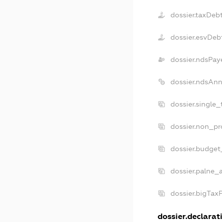
dossier.taxDeb
dossier.esvDeb
dossier.ndsPay
dossier.ndsAnn
dossier.single
dossier.non_pr
dossier.budget
dossier.palne_
dossier.bigTax
dossier.declarati