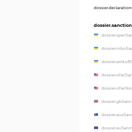
dossier.declaratio
dossier.sanction
dossier.specSa
dossier.rnboSa
dossier.amkuBl
dossier.ofacSa
dossier.ofacN
dossier.gbSanc
dossier.ausSan
dossier.euSanc