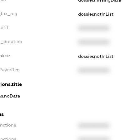
_tax_reg
dossier.notInList
ofit
XXXXXXXXXX
t_dotation
XXXXXXXXXX
akciz
dossier.notInList
xPayerReg
XXXXXXXXXX
ions.title
ons.noData
ns
anctions
XXXXXXXXXX
anctions
XXXXXXXXXX