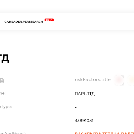
BETA
CAHEADER.PERSSEARCH
ТД
riskFactors.title
0
0
me:
ПАРІ ЛТД
bType:
-
33891031
ersAndBenef: