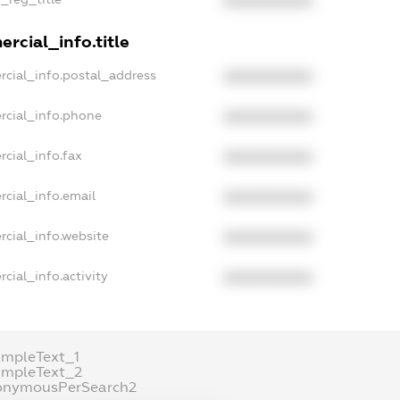
XXXXXXXXXX
rcial_info.title
rcial_info.postal_address
XXXXXXXXXX
rcial_info.phone
XXXXXXXXXX
rcial_info.fax
XXXXXXXXXX
rcial_info.email
XXXXXXXXXX
rcial_info.website
XXXXXXXXXX
cial_info.activity
XXXXXXXXXX
ampleText_1
ampleText_2
onymousPerSearch2