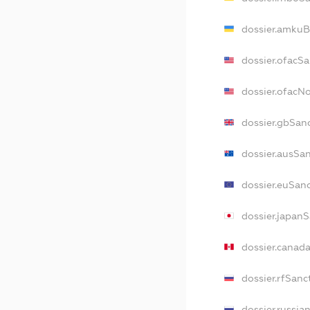
dossier.amkuB
dossier.ofacS
dossier.ofac
dossier.gbSan
dossier.ausSa
dossier.euSan
dossier.japan
dossier.canad
dossier.rfSanc
dossier.russia