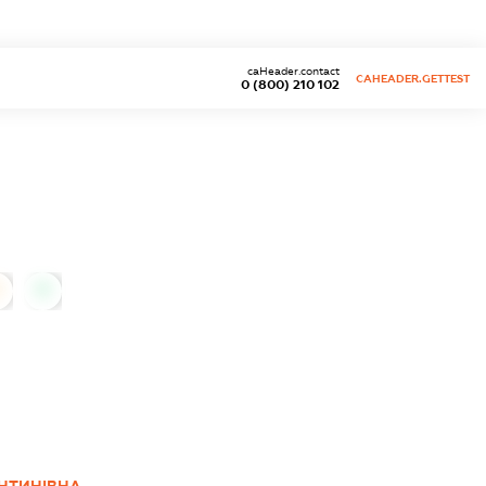
caHeader.contact
CAHEADER.GETTEST
0 (800) 210 102
0