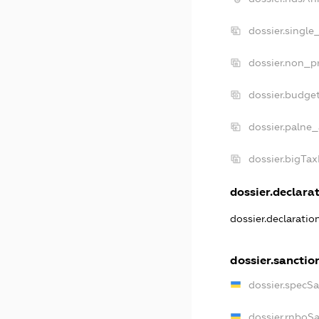
dossier.single
dossier.non_pr
dossier.budge
dossier.palne_
dossier.bigTa
dossier.declarat
dossier.declarati
dossier.sanctio
dossier.specS
dossier.rnboS