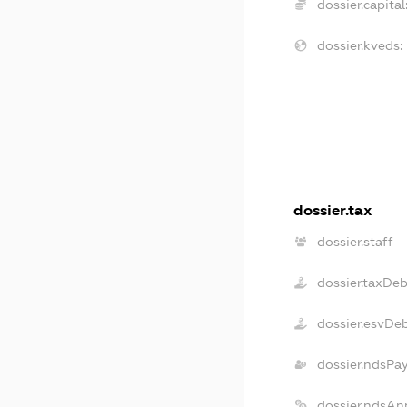
dossier.capital
dossier.kveds:
dossier.tax
dossier.staff
dossier.taxDe
dossier.esvDe
dossier.ndsPa
dossier.ndsAn