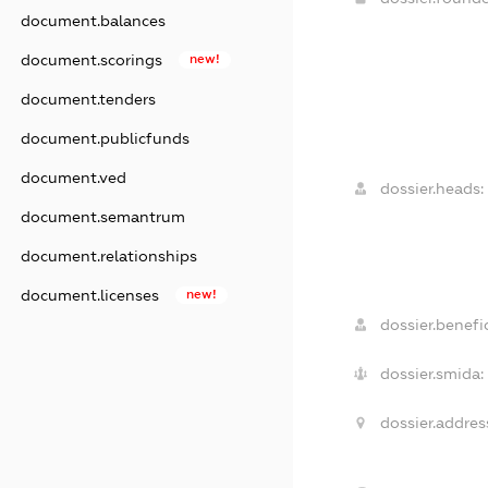
document.balances
document.scorings
new!
document.tenders
document.publicfunds
document.ved
dossier.heads:
document.semantrum
document.relationships
document.licenses
new!
dossier.benefic
dossier.smida:
dossier.addres