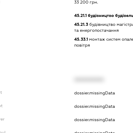
:
33 200 грн.
45.21.1
будівництво будівел
45.21.3
будівництво магістра
та енергопостачання
45.33.1
монтаж систем опале
повітря
XXXXXXXXXX
bt
dossier.missingData
bt
dossier.missingData
yer
dossier.missingData
nul
dossier.missingData