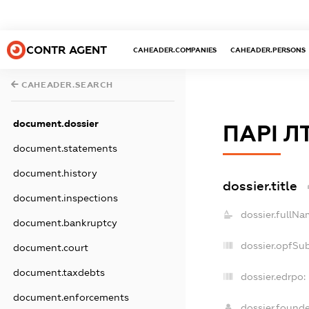
CONTR AGENT
CAHEADER.COMPANIES
CAHEADER.PERSONS
CAHEADER.SEARCH
document.dossier
ПАРІ Л
document.statements
document.history
dossier.title
document.inspections
dossier.fullNa
document.bankruptcy
dossier.opfSu
document.court
document.taxdebts
dossier.edrpo:
document.enforcements
dossier.found