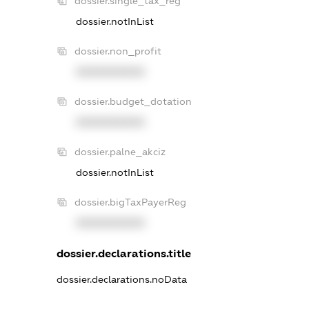
dossier.single_tax_reg
dossier.notInList
dossier.non_profit
XXXXXXXXXX
dossier.budget_dotation
XXXXXXXXXX
dossier.palne_akciz
dossier.notInList
dossier.bigTaxPayerReg
XXXXXXXXXX
dossier.declarations.title
dossier.declarations.noData