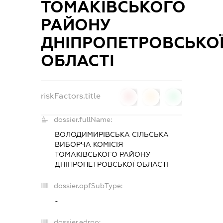
ТОМАКІВСЬКОГО
РАЙОНУ
ДНІПРОПЕТРОВСЬКО
ОБЛАСТІ
riskFactors.title
0
0
0
dossier.fullName:
ВОЛОДИМИРІВСЬКА СІЛЬСЬКА
ВИБОРЧА КОМІСІЯ
ТОМАКІВСЬКОГО РАЙОНУ
ДНІПРОПЕТРОВСЬКОЇ ОБЛАСТІ
dossier.opfSubType:
-
dossier.edrpo: