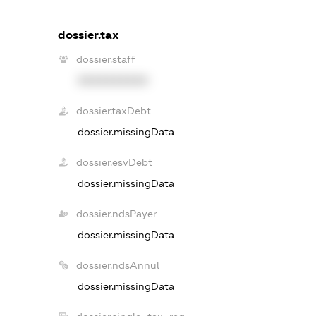
dossier.tax
dossier.staff
XXXXXXXXXX
dossier.taxDebt
dossier.missingData
dossier.esvDebt
dossier.missingData
dossier.ndsPayer
dossier.missingData
dossier.ndsAnnul
dossier.missingData