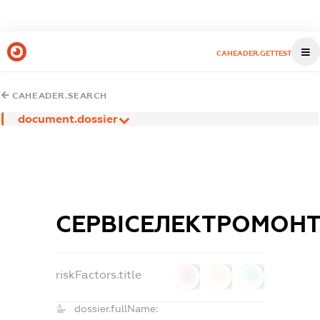
CAHEADER.GETTEST
CAHEADER.SEARCH
document.dossier
СЕРВІСЕЛЕКТРОМОН
riskFactors.title
0
0
0
dossier.fullName: