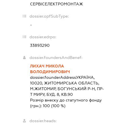
СЕРВІСЕЛЕКТРОМОНТАЖ
dossier.opfSubType:
-
dossier.edrpo:
33893290
dossier.foundersAndBenef:
ЛИХАЧ МИКОЛА
ВОЛОДИМИРОВИЧ
dossier.founderAddress
УКРАЇНА,
10020, ЖИТОМИРСЬКА ОБЛАСТЬ,
М.ЖИТОМИР, БОГУНСЬКИЙ Р-Н, ПР-
Т МИРУ, БУД. 8, КВ.90
Розмір внеску до статутного фонду
(грн.):
100
(100 %)
dossier.heads: