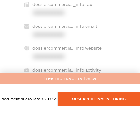
dossier.commercial_info.fax
XXXXXXXXXX
dossier.commercial_info.email
XXXXXXXXXX
dossier.commercial_info.website
XXXXXXXXXX
dossier.commercial_info.activity
freemium.actualData
XXXXXXXXXX
document.dueToDate
25.03.17
SEARCH.ONMONITORING
freemium.exampleText_1
freemium.exampleText_2
freemium.anonymousPerSearch2
FREEMIUM.DETAILS
FREEMIUM.REGISTER