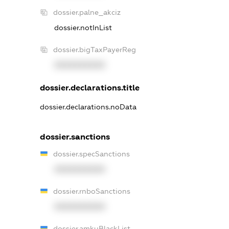
dossier.palne_akciz
dossier.notInList
dossier.bigTaxPayerReg
XXXXXXXXXX
dossier.declarations.title
dossier.declarations.noData
dossier.sanctions
dossier.specSanctions
XXXXXXXXXX
dossier.rnboSanctions
XXXXXXXXXX
dossier.amkuBlackList