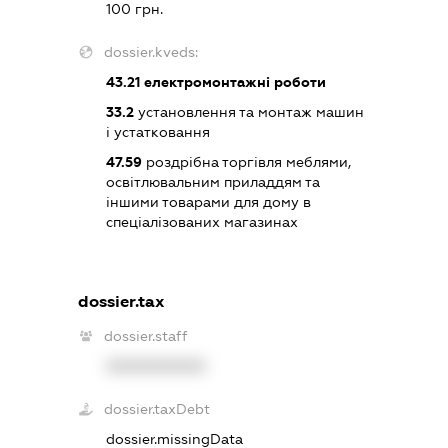
100 грн.
dossier.kveds:
43.21
електромонтажні роботи
33.2
установлення та монтаж машин
і устатковання
47.59
роздрібна торгівля меблями,
освітлювальним приладдям та
іншими товарами для дому в
спеціалізованих магазинах
dossier.tax
dossier.staff
XXXXXXXXXX
dossier.taxDebt
dossier.missingData