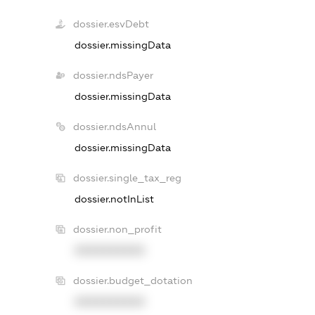
dossier.esvDebt
dossier.missingData
dossier.ndsPayer
dossier.missingData
dossier.ndsAnnul
dossier.missingData
dossier.single_tax_reg
dossier.notInList
dossier.non_profit
XXXXXXXXXX
dossier.budget_dotation
XXXXXXXXXX