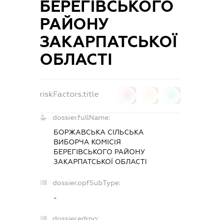
БЕРЕГІВСЬКОГО
РАЙОНУ
ЗАКАРПАТСЬКОЇ
ОБЛАСТІ
riskFactors.title
0
0
0
dossier.fullName:
БОРЖАВСЬКА СІЛЬСЬКА
ВИБОРЧА КОМІСІЯ
БЕРЕГІВСЬКОГО РАЙОНУ
ЗАКАРПАТСЬКОЇ ОБЛАСТІ
dossier.opfSubType:
-
dossier.edrpo: