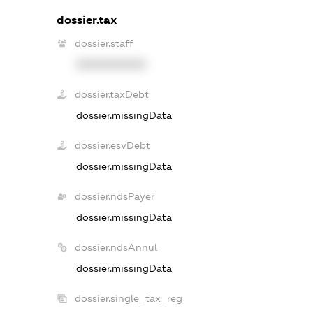
dossier.tax
dossier.staff
XXXXXXXXXX
dossier.taxDebt
dossier.missingData
dossier.esvDebt
dossier.missingData
dossier.ndsPayer
dossier.missingData
dossier.ndsAnnul
dossier.missingData
dossier.single_tax_reg