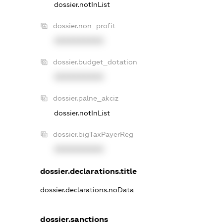
dossier.notInList
dossier.non_profit
XXXXXXXXXX
dossier.budget_dotation
XXXXXXXXXX
dossier.palne_akciz
dossier.notInList
dossier.bigTaxPayerReg
XXXXXXXXXX
dossier.declarations.title
dossier.declarations.noData
dossier.sanctions