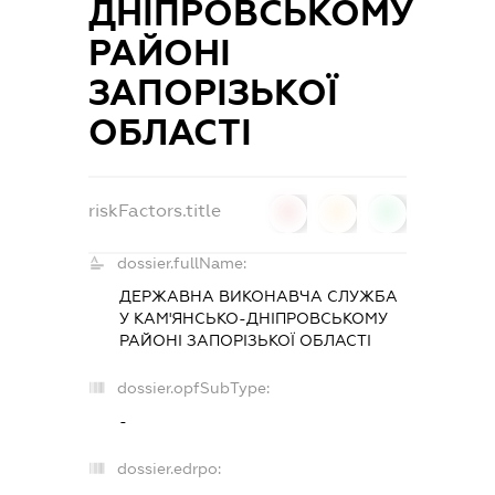
ДНІПРОВСЬКОМУ
РАЙОНІ
ЗАПОРІЗЬКОЇ
ОБЛАСТІ
riskFactors.title
0
0
0
dossier.fullName:
ДЕРЖАВНА ВИКОНАВЧА СЛУЖБА
У КАМ'ЯНСЬКО-ДНІПРОВСЬКОМУ
РАЙОНІ ЗАПОРІЗЬКОЇ ОБЛАСТІ
dossier.opfSubType:
-
dossier.edrpo: