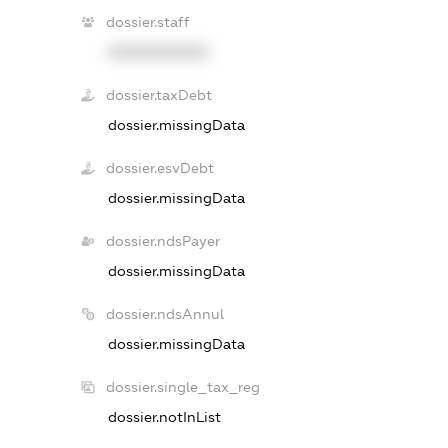
dossier.staff
XXXXXXXXXX
dossier.taxDebt
dossier.missingData
dossier.esvDebt
dossier.missingData
dossier.ndsPayer
dossier.missingData
dossier.ndsAnnul
dossier.missingData
dossier.single_tax_reg
dossier.notInList