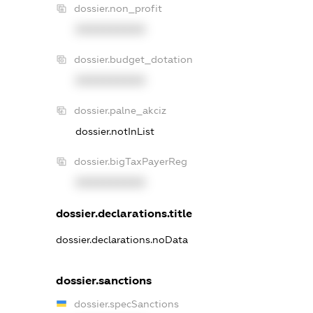
dossier.non_profit
XXXXXXXXXX
dossier.budget_dotation
XXXXXXXXXX
dossier.palne_akciz
dossier.notInList
dossier.bigTaxPayerReg
XXXXXXXXXX
dossier.declarations.title
dossier.declarations.noData
dossier.sanctions
dossier.specSanctions