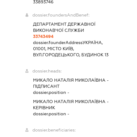
33893746
dossier.foundersAndBenef:
ДЕПАРТАМЕНТ ДЕРЖАВНОЇ
ВИКОНАВЧОЇ СЛУЖБИ
33743494
dossier.founderAddress
УКРАЇНА,
01001, МІСТО КИЇВ,
ВУЛ.ГОРОДЕЦЬКОГО, БУДИНОК 13
dossier.heads:
МИКАЛО НАТАЛІЯ МИКОЛАЇВНА
-
ПІДПИСАНТ
dossier.position -
МИКАЛО НАТАЛІЯ МИКОЛАЇВНА
-
КЕРІВНИК
dossier.position -
dossier.beneficiaries: