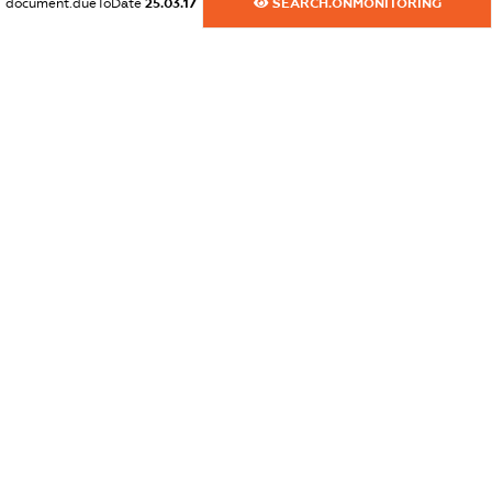
document.dueToDate
25.03.17
SEARCH.ONMONITORING
XXXXXXXXXX
dossier.commercial_info.activity
XXXXXXXXXX
freemium.exampleText_1
freemium.exampleText_2
freemium.anonymousPerSearch2
FREEMIUM.DETAILS
FREEMIUM.REGISTER