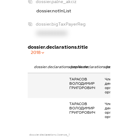
dossier.palne_akciz
dossier.notInList
dossier.bigTaxPayerReg
XXXXXXXXXX
dossier.declarations.title
2018
dossier.declarations.pepName
dossier.declarations.personName
dossier.declaratio
ТАРАСОВ
Членство суб’єкта
ВОЛОДИМИР
декларування в
ГРИГОРОВИЧ
організаціях та їх
органах
ТАРАСОВ
Членство суб’єкта
ВОЛОДИМИР
декларування в
ГРИГОРОВИЧ
організаціях та їх
органах
dossier.declarations.license_1