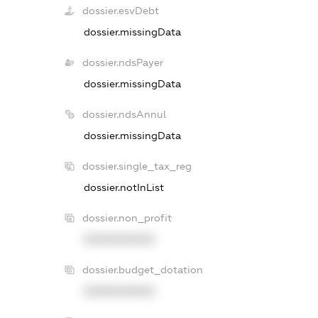
dossier.esvDebt
dossier.missingData
dossier.ndsPayer
dossier.missingData
dossier.ndsAnnul
dossier.missingData
dossier.single_tax_reg
dossier.notInList
dossier.non_profit
XXXXXXXXXX
dossier.budget_dotation
XXXXXXXXXX