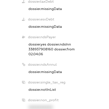
dossier.taxDebt
dossier.missingData
dossier.esvDebt
dossier.missingData
dossier.ndsPayer
dossier.yes
dossier.ndsInn
338937908160
dossier.from
02.04.06
dossier.ndsAnnul
dossier.missingData
dossier.single_tax_reg
dossier.notInList
dossier.non_profit
XXXXXXXXXX