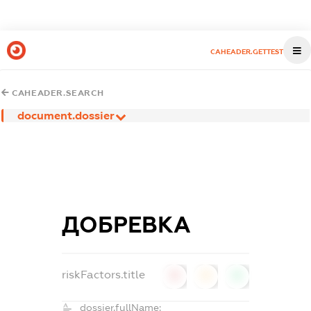
CAHEADER.GETTEST
CAHEADER.SEARCH
document.dossier
ДОБРЕВКА
riskFactors.title
0
0
0
dossier.fullName: