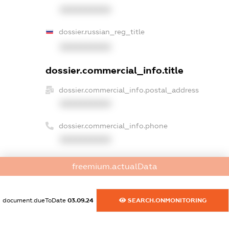
XXXXXXXXXX
dossier.russian_reg_title
XXXXXXXXXX
dossier.commercial_info.title
dossier.commercial_info.postal_address
XXXXXXXXXX
dossier.commercial_info.phone
XXXXXXXXXX
dossier.commercial_info.fax
freemium.actualData
XXXXXXXXXX
dossier.commercial_info.email
document.dueToDate
03.09.24
SEARCH.ONMONITORING
XXXXXXXXXX