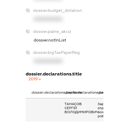
dossier.budget_dotation
XXXXXXXXXX
dossier.palne_akciz
dossier.notInList
dossier.bigTaxPayerReg
XXXXXXXXXX
dossier.declarations.title
2019
dossier.declarations.pepName
dossier.declarations.personName
dossier.declaratio
ТАНАСОВ
Заробітна плата
СЕРГІЙ
отримана за
ВОЛОДИМИРОВИЧ
основним місцем
роботи