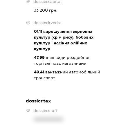
dossier.capital:
33 200 грн.
dossier.kveds:
01.11
вирощування зернових
культур (крім рису), бобових
культур і насіння олійних
культур
47.99
інші види роздрібної
торгівлі поза магазинами
49.41
вантажний автомобільний
транспорт
dossier.tax
dossier.staff
XXXXXXXXXX