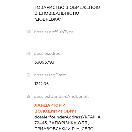
ТОВАРИСТВО З ОБМЕЖЕНОЮ
ВІДПОВІДАЛЬНІСТЮ
"ДОБРЕВКА"
dossier.opfSubType:
-
dossier.edrpo:
33893793
dossier.regDate:
12.12.05
dossier.foundersAndBenef:
ЛАНДАР ЮРІЙ
ВОЛОДИМИРОВИЧ
dossier.founderAddress
УКРАЇНА,
72443, ЗАПОРІЗЬКА ОБЛ.,
ПРИАЗОВСЬКИЙ Р-Н, СЕЛО