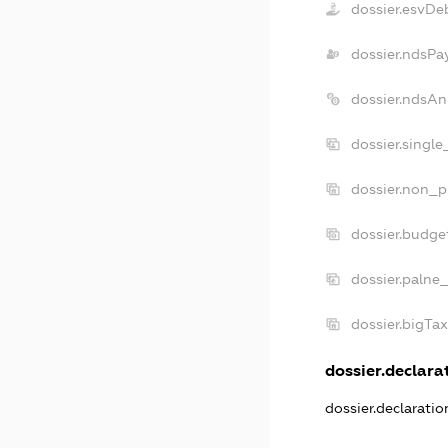
dossier.esvDe
dossier.ndsPa
dossier.ndsAn
dossier.singl
dossier.non_p
dossier.budge
dossier.palne
dossier.bigTa
dossier.declarat
dossier.declarati