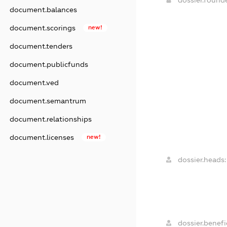
dossier.found
document.balances
document.scorings
new!
document.tenders
document.publicfunds
document.ved
document.semantrum
document.relationships
document.licenses
new!
dossier.heads:
dossier.benefic