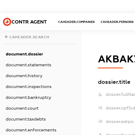
CONTR AGENT
CAHEADER.COMPANIES
CAHEADER.PERSONS
CAHEADER.SEARCH
document.dossier
АКВАК
document.statements
document.history
dossier.title
document.inspections
dossier.fullNa
document.bankruptcy
dossier.opfSu
document.court
document.taxdebts
dossier.edrpo:
document.enforcements