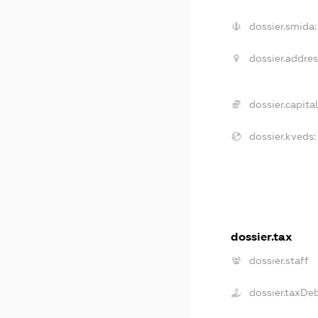
dossier.smida:
dossier.addres
dossier.capital
dossier.kveds:
dossier.tax
dossier.staff
dossier.taxDe