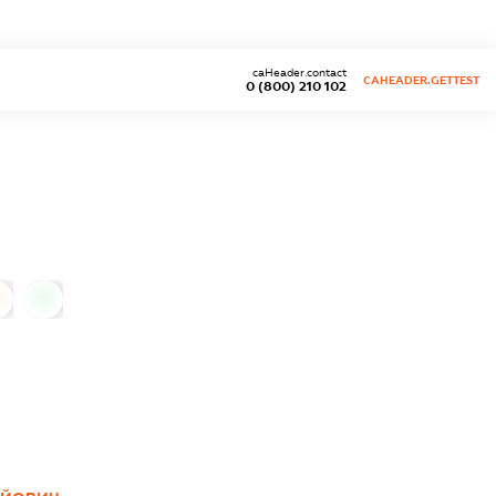
caHeader.contact
CAHEADER.GETTEST
0 (800) 210 102
0
0