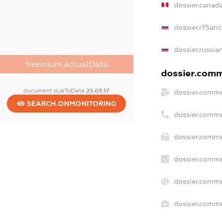
dossier.canad
dossier.rfSanc
dossier.russia
freemium.actualData
dossier.comme
document.dueToDate
25.03.17
dossier.comme
SEARCH.ONMONITORING
dossier.comme
dossier.comme
dossier.comme
dossier.comme
dossier.commer