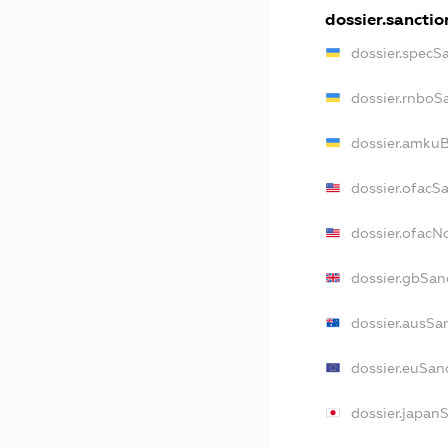
dossier.sanctio
dossier.specS
dossier.rnboS
dossier.amkuB
dossier.ofacS
dossier.ofac
dossier.gbSan
dossier.ausSa
dossier.euSan
dossier.japan