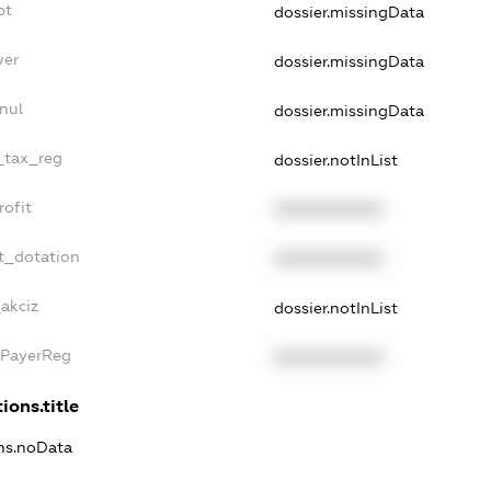
bt
dossier.missingData
yer
dossier.missingData
nul
dossier.missingData
e_tax_reg
dossier.notInList
rofit
XXXXXXXXXX
t_dotation
XXXXXXXXXX
_akciz
dossier.notInList
xPayerReg
XXXXXXXXXX
ions.title
ons.noData