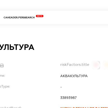
BETA
CAHEADER.PERSSEARCH
УЛЬТУРА
riskFactors.title
0
me:
АКВАКУЛЬТУРА
bType:
-
33893987