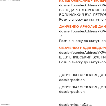
ersAndBenef:
КУЛІШ ОЛЕКСАНДР ВАЛЕР
dossier.founderAddress
УКРА
ВОЛОДАРСЬКО-ВОЛИНСЬК
ВОЛИНСЬКИЙ ВУЛ. ПЕТРОВС
Розмір внеску до статутног
ДАНЧЕНКО АРНОЛЬД ДА
dossier.founderAddress
УКРА
13
Розмір внеску до статутног
СІВАЧЕНКО НАДІЯ ФЕДОР
dossier.founderAddress
УКРА
ШЕВЧЕНКІВСЬКИЙ ВУЛ. ПРЕ
Розмір внеску до статутног
ДАНЧЕНКО АРНОЛЬД ДА
dossier.position -
ДАНЧЕНКО АРНОЛЬД ДА
dossier.position -
iaries:
dossier.missingData